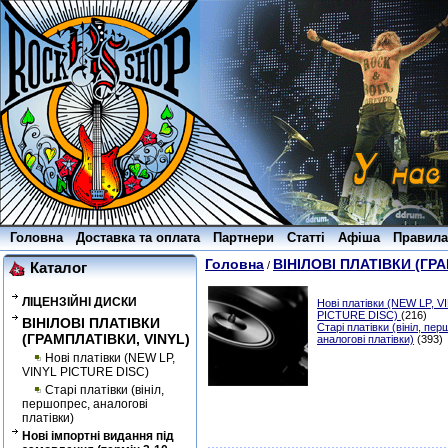
Головна
Доставка та оплата
Партнери
Статті
Афіша
Правила
Головна
ВІНІЛОВІ ПЛАТІВКИ (ГРА
/
Каталог
ЛІЦЕНЗІЙНІ ДИСКИ
Нові платівки (NEW LP, V
PICTURE DISC)
(216)
ВІНІЛОВІ ПЛАТІВКИ
Старі платівки (вініл, пе
(ГРАМПЛАТІВКИ, VINYL)
аналогові платівки)
(393)
Нові платівки (NEW LP,
VINYL PICTURE DISC)
Старі платівки (вініл,
першопрес, аналогові
платівки)
Нові імпортні видання під