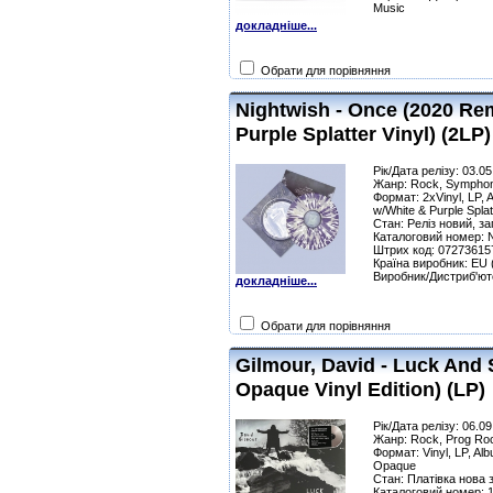
Music
докладніше...
Обрати для порівняння
Nightwish - Once (2020 Rem
Purple Splatter Vinyl) (2LP)
Рік/Дата релізу: 03.0
Жанр: Rock, Symphon
Формат: 2xVinyl, LP, 
w/White & Purple Splat
Стан: Реліз новий, з
Каталоговий номер: 
Штрих код: 07273615
Країна виробник: EU
Виробник/Дистриб'юто
докладніше...
Обрати для порівняння
Gilmour, David - Luck And 
Opaque Vinyl Edition) (LP)
Рік/Дата релізу: 06.0
Жанр: Rock, Prog Ro
Формат: Vinyl, LP, Albu
Opaque
Стан: Платівка нова з
Каталоговий номер: 