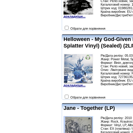
Стан: Реліз новий, з
Каталоговий номер: 
Штрих код: 01980281
Країна виробник: EU
Виробник/Дистриб'ют
докладніше...
Обрати для порівняння
Helloween - My God-Given Ri
Splatter Vinyl) (Sealed) (2L
Рік/Дата релізу: 05.0
Жанр: Power Metal, S
Формат: Вініл, довгог
Стан: Реліз новий, з
Опис: Лімітоване вид
Каталоговий номер: 
Штрих код: 72736135
Країна виробник: EU
Виробник/Дистриб'юто
докладніше...
Обрати для порівняння
Jane - Together (LP)
Рік/Дата релізу: 2010
Жанр: Rock, Krautroc
Формат: Vinyl, LP, Al
Стан: EX (платівка) /
Каталоговий номер: 