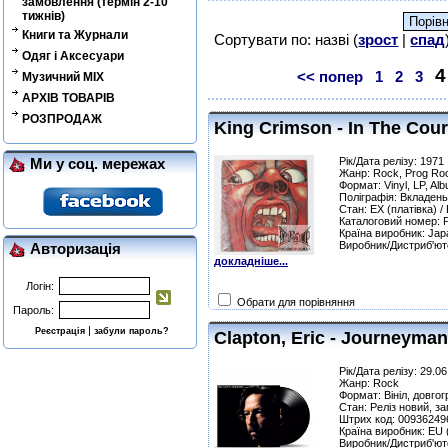
замовлення (термін 2-10
тижнів)
Книги та Журнали
Сортувати по: назві (
зрост
|
спад
Одяг і Аксесуари
4
<< попер
1
2
3
Музичний MIX
АРХІВ ТОВАРІВ
РОЗПРОДАЖ
King Crimson - In The Cour
Рік/Дата релізу: 1971
Ми у соц. мережах
Жанр: Rock, Prog Ro
Формат: Vinyl, LP, Al
Поліграфія: Вкладень
Стан: EX (платівка) /
Каталоговий номер: 
Країна виробник: Jap
Виробник/Дистриб'юто
Авторизація
докладніше...
Логін:
Обрати для порівняння
Пароль:
|
Реєстрація
забули пароль?
Clapton, Eric - Journeyman
Рік/Дата релізу: 29.0
Жанр: Rock
Формат: Вініл, довгог
Стан: Реліз новий, з
Штрих код: 00936249
Країна виробник: EU
Виробник/Дистриб'юто