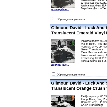
Штрих код: 01980281
Країна виробник: EU
Виробник/Дистриб'ют
докладніше...
Обрати для порівняння
Gilmour, David - Luck And 
Translucent Emerald Vinyl E
Рік/Дата релізу: 06.0
Жанр: Rock, Prog Ro
Формат: Vinyl, LP, Alb
Green Translucent
Стан: Реліз новий, з
Каталоговий номер: 
Штрих код: 01980281
Країна виробник: EU
докладніше...
Обрати для порівняння
Gilmour, David - Luck And 
Translucent Orange Crush V
Рік/Дата релізу: 06.0
Жанр: Rock, Prog Ro
Формат: Vinyl, LP, Alb
Crush Translucent