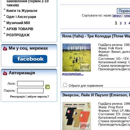
замовлення (термін 2-10
тижнів)
Книги та Журнали
Сортувати по: назві (
зрост
|
спа
Одяг і Аксесуари
1
Музичний MIX
2
3
АРХІВ ТОВАРІВ
РОЗПРОДАЖ
Ялла (Yalla) - Три Колодца (Three Wa
Год/Дата релиза: 198
Ми у соц. мережах
Жанр: Folk Rock
Формат: Винил, долго
Album)
Состояние: VG- / EX-
Каталожный номер: 
Страна производите
Производитель/Дист
Авторизація
докладніше...
Логін:
Обрати для порівняння
Пароль:
Эмерсон, Лейк И Пауэлл (Emerson, L
|
Реєстрація
забули пароль?
Год/Дата релиза: 198
Жанр: Prog Rock
Формат: Vinyl, LP, Al
Состояние: EX- (плас
Каталожный номер: С
Страна производите
Производитель/Дист