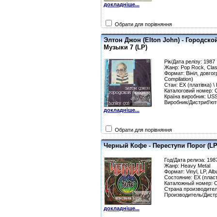
докладніше...
Обрати для порівняння
Элтон Джон (Elton John) - Городско
Музыки 7 (LP)
Рік/Дата релізу: 1987
Жанр: Pop Rock, Cla
Формат: Вініл, довгогр
Compilation)
Стан: EX (платівка) \
Каталоговий номер: 
Країна виробник: US
Виробник/Дистриб'ют
докладніше...
Обрати для порівняння
Черный Кофе - Переступи Порог (LP
Год/Дата релиза: 198
Жанр: Heavy Metal
Формат: Vinyl, LP, Al
Состояние: EX (пласт
Каталожный номер: С
Страна производите
Производитель/Дист
докладніше...