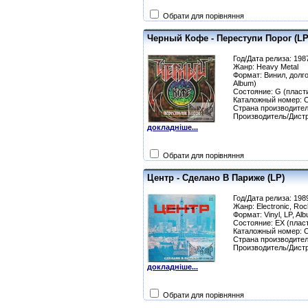
Обрати для порівняння
Черный Кофе - Переступи Порог (LP
Год/Дата релиза: 198
Жанр: Heavy Metal
Формат: Винил, долго
Album)
Состояние: G (пласти
Каталожный номер: С
Страна производите
Производитель/Дист
докладніше...
Обрати для порівняння
Центр - Сделано В Париже (LP)
Год/Дата релиза: 198
Жанр: Electronic, Roc
Формат: Vinyl, LP, Al
Состояние: EX (плас
Каталожный номер: C
Страна производите
Производитель/Дист
докладніше...
Обрати для порівняння