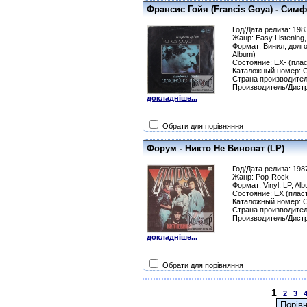
Франсис Гойя (Francis Goya) - Сим
Год/Дата релиза: 198
Жанр: Easy Listening,
Формат: Винил, долго
Album)
Состояние: EX- (плас
Каталожный номер: С
Страна производите
Производитель/Дист
докладніше...
Обрати для порівняння
Форум - Никто Не Виноват (LP)
Год/Дата релиза: 198
Жанр: Pop-Rock
Формат: Vinyl, LP, Al
Состояние: EX (плас
Каталожный номер: С
Страна производите
Производитель/Дист
докладніше...
Обрати для порівняння
1
2
3