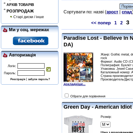
АРХІВ ТОВАРІВ
РОЗПРОДАЖ
Сортувати по: назві (
зрост
|
спад
Старі диски / інше
3
<< попер
1
2
Ми у соц. мережах
Paradise Lost - Believe In 
DA)
Авторизація
Жанр: Gothic metal, d
rock
Формат: Audio CD (C
Полиграфия: Буклет (
Логін:
Упаковка: Jewel Cas
Каталожный номер: 
Пароль:
Страна производител
|
Производитель/Дистр
Реєстрація
забули пароль?
докладніше...
Обрати для порівняння
Green Day - American Idi
Розмір:
Ціна з врахуванням