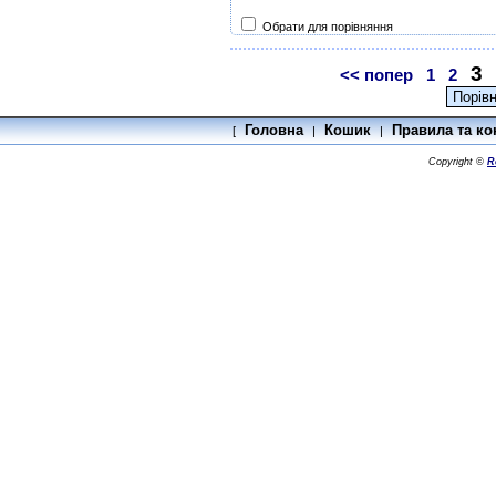
Обрати для порівняння
3
<< попер
1
2
Головна
Кошик
Правила та ко
[
|
|
Copyright ©
R