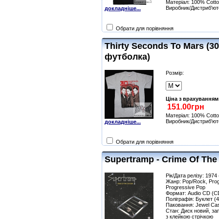
Матеріал: 100% Cotto
Виробник/Дистриб'юто
докладніше...
Обрати для порівняння
Thirty Seconds To Mars (
футболка)
Розмір:
Ціна з врахуванням
Матеріал: 100% Cotto
Виробник/Дистриб'юто
докладніше...
Обрати для порівняння
Supertramp - Crime Of The
Рік/Дата релізу: 1974
Жанр: Pop/Rock, Prog
Progressive Pop
Формат: Audio CD (C
Поліграфія: Буклет (4
Паковання: Jewel Ca
Стан: Диск новий, за
з клейкою стрічкою