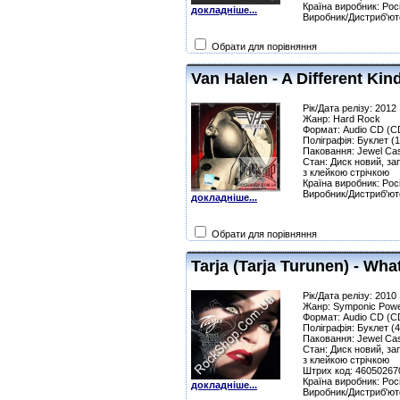
Країна виробник: Рос
докладніше...
Виробник/Дистриб'юто
Обрати для порівняння
Van Halen - A Different Kin
Рік/Дата релізу: 2012
Жанр: Hard Rock
Формат: Audio CD (C
Поліграфія: Буклет (1
Паковання: Jewel Ca
Стан: Диск новий, за
з клейкою стрічкою
Країна виробник: Рос
Виробник/Дистриб'юто
докладніше...
Обрати для порівняння
Tarja (Tarja Turunen) - Wh
Рік/Дата релізу: 2010
Жанр: Symponic Powe
Формат: Audio CD (C
Поліграфія: Буклет (4
Паковання: Jewel Ca
Стан: Диск новий, за
з клейкою стрічкою
Штрих код: 46050267
Країна виробник: Рос
докладніше...
Виробник/Дистриб'юто