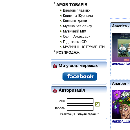
АРХІВ ТОВАРІВ
Вінілові платівки
Книги та Журнали
Компакт-диски
America -
Музика без опису
Музичний MIX
Одяг і Аксесуари
Підготовка CD
МУЗИЧНІ ІНСТРУМЕНТИ
РОЗПРОДАЖ
докладніше
Ми у соц. мережах
Anarbor -
Авторизація
Логін:
Пароль:
|
Реєстрація
забули пароль?
докладніше