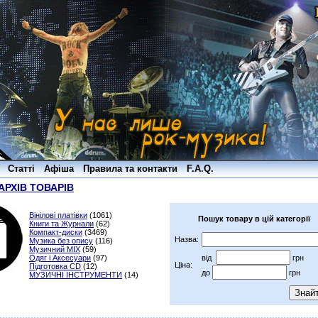
Статті
Афіша
Правила та контакти
F.A.Q.
АРХІВ ТОВАРІВ
Вінілові платівки
(1061)
Пошук товару в цій категорії
Книги та Журнали
(62)
Компакт-диски
(3469)
Назва:
Музика без опису
(116)
Музичний MIX
(59)
Одяг і Аксесуари
(97)
від
грн
Ціна:
Підготовка CD
(12)
до
грн
МУЗИЧНІ ІНСТРУМЕНТИ
(14)