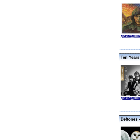
докладніше
Ten Years 
докладніше
Deftones 