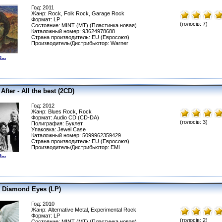
Год: 2011
Жанр: Rock, Folk Rock, Garage Rock
Формат: LP
(голосів: 7)
Состояние: MINT (MT) (Пластинка новая)
Каталожный номер: 93624978688
Страна производитель: EU (Евросоюз)
Производитель/Дистрибьютор: Warner
...
After - All the best (2CD)
Год: 2012
Жанр: Blues Rock, Rock
Формат: Audio CD (CD-DA)
(голосів: 3)
Полиграфия: Буклет
Упаковка: Jewel Сase
Каталожный номер: 5099962359429
Страна производитель: EU (Евросоюз)
Производитель/Дистрибьютор: EMI
...
- Diamond Eyes (LP)
Год: 2010
Жанр: Alternative Metal, Experimental Rock
Формат: LP
(голосів: 2)
Состояние: MINT (MT) (Пластинка новая)