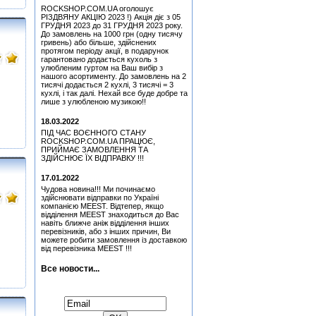
(Міка Тійскя)
ROCKSHOP.COM.UA оголошує
Hart, Beth & Bonamassa,
РІЗДВЯНУ АКЦІЮ 2023 !) Акція діє з 05
Joe - Seesaw (CD)
ГРУДНЯ 2023 до 31 ГРУДНЯ 2023 року.
До замовлень на 1000 грн (одну тисячу
Медіатор Uriah Heep - Phil
гривень) або більше, здійснених
Lanzon (Філ Лансон)
протягом періоду акції, в подарунок
(Green) Колекційний
гарантовано додається кухоль з
улюбленим гуртом на Ваш вибір з
Медіатор Uriah Heep - Phil
нашого асортименту. До замовлень на 2
Lanzon (Філ Лансон) (Red)
тисячі додається 2 кухлі, 3 тисячі = 3
Колекційний
кухлі, і так далі. Нехай все буде добре та
лише з улюбленою музикою!!
Медіатор Uriah Heep - Phil
Lanzon (Філ Лансон) (Blue)
18.03.2022
Колекційний
ПІД ЧАС ВОЄННОГО СТАНУ
Медіатор Jyrki
ROCKSHOP.COM.UA ПРАЦЮЄ,
ПРИЙМАЄ ЗАМОВЛЕННЯ ТА
ЗДІЙСНЮЄ ЇХ ВІДПРАВКУ !!!
Медіатор Uriah Heep - Phil
Lanzon (Філ Лансон)
17.01.2022
(Green) Колекційний
Чудова новина!!! Ми починаємо
Медіатор Uriah Heep - Phil
здійснювати відправки по Україні
Lanzon (Філ Лансон)
компанією MEEST. Відтепер, якщо
(Green) Колекційний
відділення MEEST знаходиться до Вас
навіть ближче аніж відділення інших
Медіатор Burning Dwarf
перевізників, або з інших причин, Ви
Attack Mr. Fastfinge Mika
можете робити замовлення із доставкою
Tyyska (Міка Тійскя)
від перевізника MEEST !!!
Медіатор Attack Mr.
Fastfinge Mika Tyyska
Все новости...
(Міка Тійскя)
Quatro, Suzi - Freedom
Підписатися на новини:
(CD)
Pink Floyd - More - Music