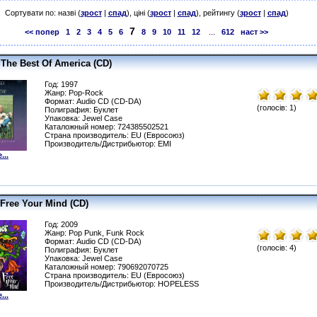
Сортувати по: назві (
зрост
|
спад
), ціні (
зрост
|
спад
), рейтингу (
зрост
|
спад
)
7
<< попер
1
2
3
4
5
6
8
9
10
11
12
...
612
наст >>
 The Best Of America (CD)
Год: 1997
Жанр: Pop-Rock
Формат: Audio CD (CD-DA)
(голосів: 1)
Полиграфия: Буклет
Упаковка: Jewel Сase
Каталожный номер: 724385502521
Страна производитель: EU (Евросоюз)
Производитель/Дистрибьютор: EMI
...
 Free Your Mind (CD)
Год: 2009
Жанр: Pop Punk, Funk Rock
Формат: Audio CD (CD-DA)
(голосів: 4)
Полиграфия: Буклет
Упаковка: Jewel Сase
Каталожный номер: 790692070725
Страна производитель: EU (Евросоюз)
Производитель/Дистрибьютор: HOPELESS
...