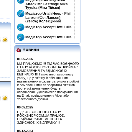
Attack Mr. Fastfinge Mika
Tyyska (Міка Тійскя)
Медіатор Uriah Heep - Phil
Lanzon (Філ Лансон)
(Yellow) Колекційний
Медіатор Accept Uwe Lulis
Медіатор Accept Uwe Lulis
Simon, Paul - Graceland
Новини
(25th Anniversary Edition)
(CD+DVD)
01.05.2026
Медіатор Uriah Heep - Phil
МИ ПРАЦЮЄМО !!! ПІД ЧАС ВОЄННОГО
Lanzon (Філ Лансон) (Red)
СТАНУ ROCKSHOP.COM.UA ПРИЙМАЄ
Колекційний
ЗАМОВЛЕННЯ ТА ЗДІЙСНЮЄ ЇХ
Медіатор Jyrki
ВІДПРАВКУ !!! Також звертаємо вашу
увагу, що у зв'язку із збільшенням
навантаження можливі затримки в роботі
Медіатор Uriah Heep - Phil
із замовленнями та зворотнім зв'язком,
Lanzon (Філ Лансон)
проте усі замовлення будуть
(Yellow) Колекційний
опрацьовані. Дочекайтеся повідомлення
на Email, повідомлення у Viber або
Медіатор Uriah Heep - Phil
телефонного дзвінка.
Lanzon (Філ Лансон) (Blue)
Колекційний
06.05.2025
Медіатор Attack Mr.
ПІД ЧАС ВОЄННОГО СТАНУ
Fastfinge Mika Tyyska
ROCKSHOP.COM.UA ПРАЦЮЄ,
(Black) (Міка Тійскя)
ПРИЙМАЄ ЗАМОВЛЕННЯ ТА
ЗДІЙСНЮЄ ЇХ ВІДПРАВКУ !!!
Медіатор Attack Mr.
Fastfinge Mika Tyyska
05.12.2023