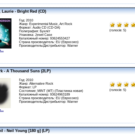
 Laurie - Bright Red (CD)
Год: 2010
Жанр: Experimental Music, Art Rock
Формат: Audio CD (CD-DA)
(голосів: 5)
Полиграфия: Буклет
Упаковка: Jewel Сase
Каталожный номер: 93624553427
Страна производитель: EU (Евросоюз)
Производитель/Дистрибьютор: Warner
...
rk - A Thousand Suns (2LP)
Год: 2010
Жанр: Alternative Rock
Формат: LP
(голосів: 5)
Состояние: MINT (MT) (Пластинка новая)
Каталожный номер: 93624963189
Страна производитель: EU (Евросоюз)
Производитель/Дистрибьютор: Warner
...
l - Neil Young [180 g] (LP)