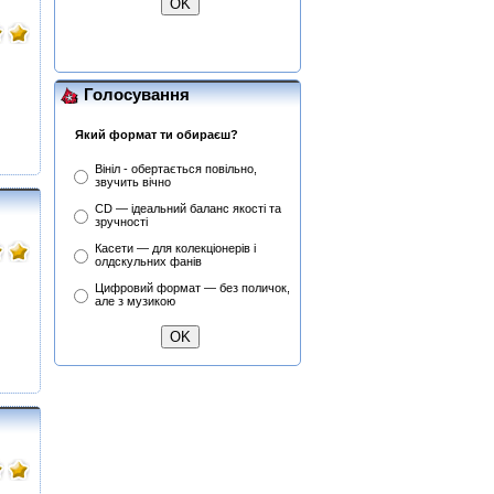
From The Film More (OST)
(Remastered 2011) (CD)
Голосування
Який формат ти обираєш?
Вініл - обертається повільно,
звучить вічно
CD — ідеальний баланс якості та
зручності
Касети — для колекціонерів і
олдскульних фанів
Цифровий формат — без поличок,
але з музикою