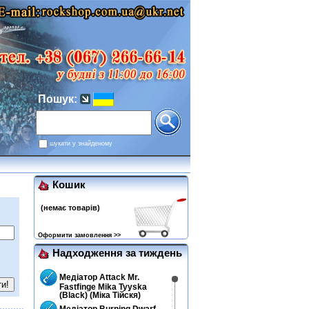
Пошук:
шукати у знайденому
Кошик
(немає товарів)
Оформити замовлення >>
Надходження за тиждень
Медіатор Attack Mr.
Fastfinge Mika Tyyska
(Black) (Міка Тійскя)
Медіатор Burning Dwarf