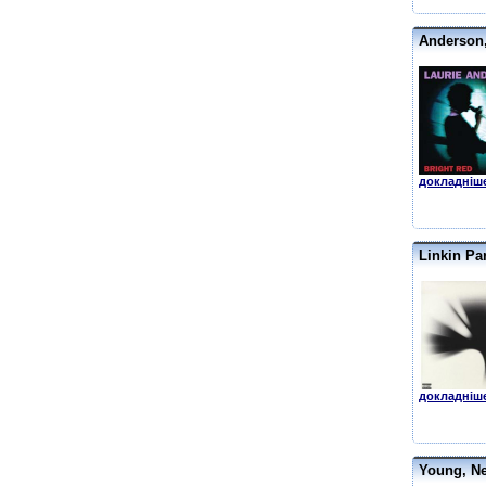
Anderson,
докладніше
Linkin Pa
докладніше
Young, Nei