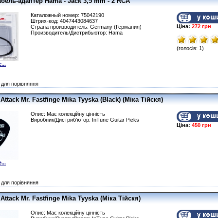
бель-адаптер Hama - Jack 3,5 mm - 2 RCA
Каталожный номер: 75042190
Штрих-код: 4047443084637
Ціна:
272 грн
Страна производитель: Germany (Германия)
Производитель/Дистрибьютор: Hama
(голосів: 1)
...
для порівняння
Attack Mr. Fastfinge Mika Tyyska (Black) (Міка Тійскя)
Опис: Має колекційну цінність
Виробник/Дистриб'ютор: InTune Guitar Picks
Ціна:
450 грн
...
для порівняння
Attack Mr. Fastfinge Mika Tyyska (Міка Тійскя)
Опис: Має колекційну цінність