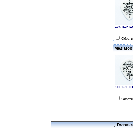
докладніше
Обрати 
Медіатор 
докладніше
Обрати 
Головна
[