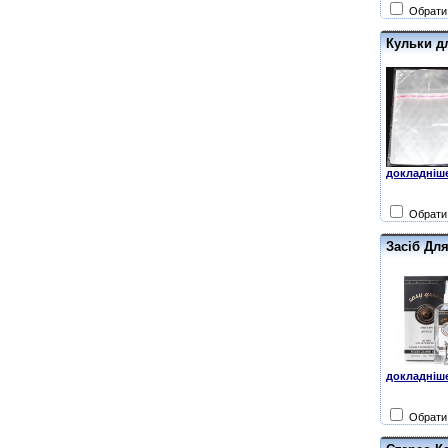
Обрати 
Кульки дл
докладніше
Обрати 
Засіб Дл
докладніше
Обрати 