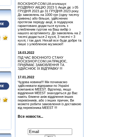
Attack Mr. Fastfinge Mika
ROCKSHOP.COM.UA оголошує
Tyyska (Міка Тійскя)
РІЗДВЯНУ АКЦІЮ 2023 !) Акція діє з 05
ГРУДНЯ 2023 до 31 ГРУДНЯ 2023 року.
Медіатор Uriah Heep - Phil
До замовлень на 1000 грн (одну тисячу
Lanzon (Філ Лансон) (Red)
гривень) або більше, здійснених
Колекційний
протягом періоду акції, в подарунок
гарантовано додається кухоль з
Медіатор Attack Mr.
улюбленим гуртом на Ваш вибір з
Fastfinge Mika Tyyska
нашого асортименту. До замовлень на 2
(Міка Тійскя)
тисячі додається 2 кухлі, 3 тисячі = 3
кухлі, і так далі. Нехай все буде добре та
Медіатор Uriah Heep - Phil
лише з улюбленою музикою!!
Lanzon (Філ Лансон)
(Green) Колекційний
18.03.2022
Медіатор Attack Mr.
ПІД ЧАС ВОЄННОГО СТАНУ
Fastfinge Mika Tyyska
ROCKSHOP.COM.UA ПРАЦЮЄ,
(Black) (Міка Тійскя)
ПРИЙМАЄ ЗАМОВЛЕННЯ ТА
ЗДІЙСНЮЄ ЇХ ВІДПРАВКУ !!!
Медіатор Uriah Heep - Phil
Lanzon (Філ Лансон) (Blue)
17.01.2022
Колекційний
Чудова новина!!! Ми починаємо
Медіатор Uriah Heep - Phil
здійснювати відправки по Україні
Lanzon (Філ Лансон)
компанією MEEST. Відтепер, якщо
(Yellow) Колекційний
відділення MEEST знаходиться до Вас
навіть ближче аніж відділення інших
Медіатор Accept Uwe Lulis
перевізників, або з інших причин, Ви
можете робити замовлення із доставкою
від перевізника MEEST !!!
Медіатор Attack Mr.
Fastfinge Mika Tyyska
(Міка Тійскя)
Все новости...
Медіатор Uriah Heep - Phil
Підписатися на новини:
Lanzon (Філ Лансон) (Blue)
Колекційний
Медіатор Attack Mr.