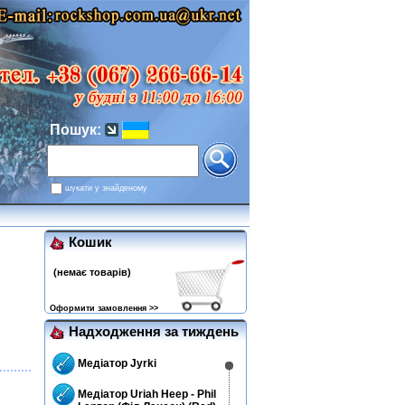
Пошук:
шукати у знайденому
Кошик
(немає товарів)
Оформити замовлення >>
Надходження за тиждень
Медіатор Jyrki
Медіатор Uriah Heep - Phil