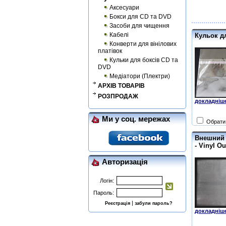
Аксесуари
Бокси для CD та DVD
Засоби для чищення
Кабелі
Кульок дл
Конверти для вінілових
платівок
Кульки для боксів CD та
DVD
Медіатори (Плектри)
АРХІВ ТОВАРІВ
РОЗПРОДАЖ
докладніше
Ми у соц. мережах
Обрати 
Внешний 
- Vinyl O
Авторизація
Логін:
Пароль:
|
Реєстрація
забули пароль?
докладніше