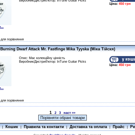
Виробник/Дистриб'ютор: InTune Guitar Picks
Ціна:
450 грн
...
для порівняння
Burning Dwarf Attack Mr. Fastfinge Mika Tyyska (Міка Тійскя)
Опис: Має колекційну цінність
Виробник/Дистриб'ютор: InTune Guitar Picks
Ціна:
450 грн
...
для порівняння
1
2
3
наст >>
Кошик
Правила та контакти
Доставка та оплата
Прайс
Ре
|
|
|
|
|