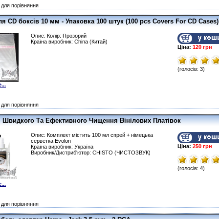
для порівняння
я CD боксів 10 мм - Упаковка 100 штук (100 pcs Covers For CD Cases)
Опис: Колір: Прозорий
Країна виробник: China (Китай)
Ціна:
120 грн
(голосів: 3)
...
для порівняння
я Швидкого Та Ефективного Чищення Вінілових Платівок
Опис: Комплект містить 100 мл спрей + німецька
серветка Evolon
Ціна:
250 грн
Країна виробник: Україна
Виробник/Дистриб'ютор: CHISTO (ЧИСТОЗВУК)
(голосів: 4)
...
для порівняння