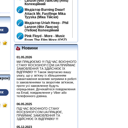
Lanzon (Філ Лансон) (Red)
Колекційний
Медіатор Burning Dwarf
Attack Mr. Fastfinge Mika
Tyyska (Міка Тійскя)
Медіатор Uriah Heep - Phil
Lanzon (Філ Лансон)
(Yellow) Колекційний
Pink Floyd - More - Music
From The Film More (OST)
(Remastered 2011) (CD)
Новини
Медіатор Uriah Heep - Phil
Lanzon (Філ Лансон)
(Green) Колекційний
01.05.2026
МИ ПРАЦЮЄМО !!! ПІД ЧАС ВОЄННОГО
Quatro, Suzi - Freedom
СТАНУ ROCKSHOP.COM.UA ПРИЙМАЄ
(CD)
ЗАМОВЛЕННЯ ТА ЗДІЙСНЮЄ ЇХ
Медіатор Uriah Heep - Phil
ВІДПРАВКУ !!! Також звертаємо вашу
увагу, що у зв'язку із збільшенням
Lanzon (Філ Лансон)
крон)
навантаження можливі затримки в роботі
(Green) Колекційний
із замовленнями та зворотнім зв'язком,
Simon, Paul - Graceland
проте усі замовлення будуть
(25th Anniversary Edition)
опрацьовані. Дочекайтеся повідомлення
(CD+DVD)
на Email, повідомлення у Viber або
телефонного дзвінка.
Hart, Beth & Bonamassa,
Joe - Seesaw (CD)
06.05.2025
Медіатор Accept Uwe Lulis
ПІД ЧАС ВОЄННОГО СТАНУ
ROCKSHOP.COM.UA ПРАЦЮЄ,
ПРИЙМАЄ ЗАМОВЛЕННЯ ТА
Медіатор Jyrki
ЗДІЙСНЮЄ ЇХ ВІДПРАВКУ !!!
05.12.2023
Медіатор Burning Dwarf