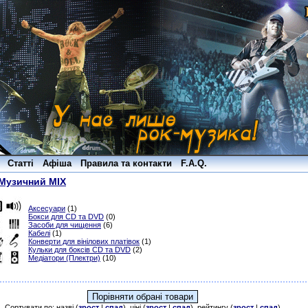
Статті
Афіша
Правила та контакти
F.A.Q.
Музичний MIX
Аксесуари
(1)
Бокси для CD та DVD
(0)
Засоби для чищення
(6)
Кабелі
(1)
Конверти для вінілових платівок
(1)
Кульки для боксів CD та DVD
(2)
Медіатори (Плектри)
(10)
Сортувати по: назві (
зрост
|
спад
), ціні (
зрост
|
спад
), рейтингу (
зрост
|
спад
)