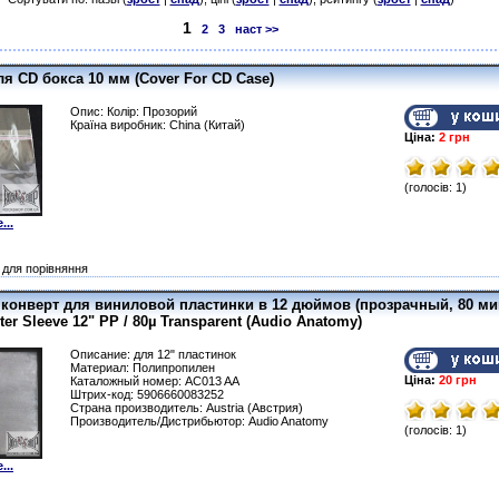
1
2
3
наст >>
я CD бокса 10 мм (Cover For CD Case)
Опис: Колір: Прозорий
Країна виробник: China (Китай)
Ціна:
2 грн
(голосів: 1)
...
для порівняння
конверт для виниловой пластинки в 12 дюймов (прозрачный, 80 ми
uter Sleeve 12" PP / 80µ Transparent (Audio Anatomy)
Описание: для 12" пластинок
Материал: Полипропилен
Ціна:
20 грн
Каталожный номер: AC013 AA
Штрих-код: 5906660083252
Страна производитель: Austria (Австрия)
Производитель/Дистрибьютор: Audio Anatomy
(голосів: 1)
...