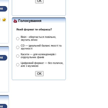
Fastfinge Mika Tyyska
(Black) (Міка Тійскя)
Голосування
Який формат ти обираєш?
Вініл - обертається повільно,
звучить вічно
CD — ідеальний баланс якості та
зручності
Касети — для колекціонерів і
олдскульних фанів
Цифровий формат — без поличок,
але з музикою