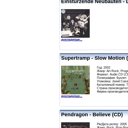
Einsturzende Neubauten - L
докладніше...
Supertramp - Slow Motion 
Год: 2002
Жанр: Art Rock, Prog
Формат: Audio CD (C
Полиграфия: Буклет
Упаковка: Jewel Cas
Каталожный номер: 
Страна производител
Фирма производител
докладніше...
Pendragon - Believe (CD)
Рік/Дата релізу: 2005
Жанр: Rock, Prog Ro