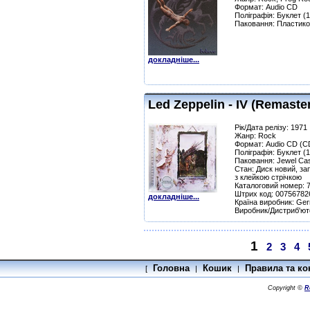
Формат: Audio CD
Поліграфія: Буклет (1
Паковання: Пластико
докладніше...
Led Zeppelin - IV (Remaste
Рік/Дата релізу: 1971
Жанр: Rock
Формат: Audio CD (C
Поліграфія: Буклет (1
Паковання: Jewel Ca
Стан: Диск новий, за
з клейкою стрічкою
Каталоговий номер: 
Штрих код: 00756782
докладніше...
Країна виробник: Ge
Виробник/Дистриб'ют
1
2
3
4
Головна
Кошик
Правила та ко
[
|
|
Copyright ©
R