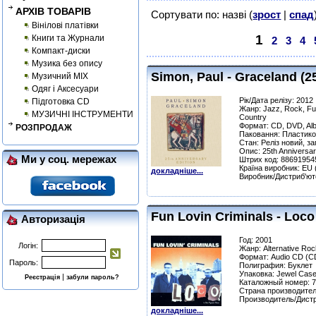
АРХІВ ТОВАРІВ
Сортувати по: назві (
зрост
|
спад
Вінілові платівки
1
Книги та Журнали
2
3
4
Компакт-диски
Музика без опису
Simon, Paul - Graceland (2
Музичний MIX
Одяг і Аксесуари
Рік/Дата релізу: 2012
Підготовка CD
Жанр: Jazz, Rock, Fun
МУЗИЧНІ ІНСТРУМЕНТИ
Country
Формат: CD, DVD, Al
РОЗПРОДАЖ
Паковання: Пластико
Стан: Реліз новий, з
Опис: 25th Anniversar
Ми у соц. мережах
Штрих код: 88691954
Країна виробник: EU
докладніше...
Виробник/Дистриб'юто
Fun Lovin Criminals - Loco
Авторизація
Год: 2001
Логін:
Жанр: Alternative Roc
Формат: Audio CD (C
Пароль:
Полиграфия: Буклет
Упаковка: Jewel Сas
|
Реєстрація
забули пароль?
Каталожный номер: 
Страна производител
Производитель/Дист
докладніше...