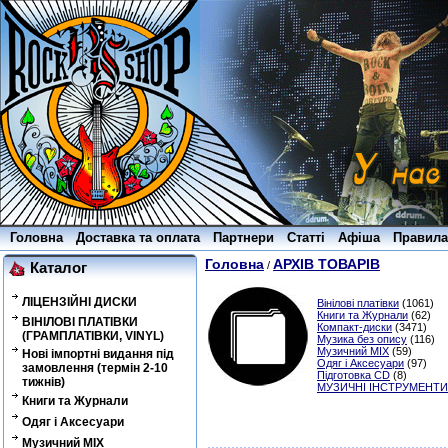
Головна
Доставка та оплата
Партнери
Статті
Афіша
Правила
Головна
АРХІВ ТОВАРІВ
/
Каталог
ЛІЦЕНЗІЙНІ ДИСКИ
Вінілові платівки
(1061)
Книги та Журнали
(62)
ВІНІЛОВІ ПЛАТІВКИ
Компакт-диски
(3471)
(ГРАМПЛАТІВКИ, VINYL)
Музика без опису
(116)
Музичний MIX
(59)
Нові імпортні видання під
Одяг і Аксесуари
(97)
замовлення (термін 2-10
Підготовка CD
(8)
тижнів)
МУЗИЧНІ ІНСТРУМЕНТИ
Книги та Журнали
Одяг і Аксесуари
Музичний MIX