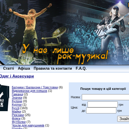
Статті
Афіша
Правила та контакти
F.A.Q.
Одяг і Аксесуари
Батники / Балахони / Товстовки
(6)
Пошук товару в цій категорії
Відкривачки для пляшок
(1)
Гаманці
(2)
Назва:
Значки
(9)
Кулони
(0)
Куртки
(1)
від
грн
Ціна:
Кухлі
(163)
до
грн
Майки
(2)
Рюкзаки
(25)
Фляги
(3)
Футболки
(7)
Чохли для навушників
(1)
Шарфи
(1)