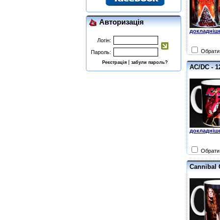
Авторизація
докладніше
Логін:
Обрати 
Пароль:
|
Реєстрація
забули пароль?
AC/DC - 1
докладніше
Обрати 
Cannibal 