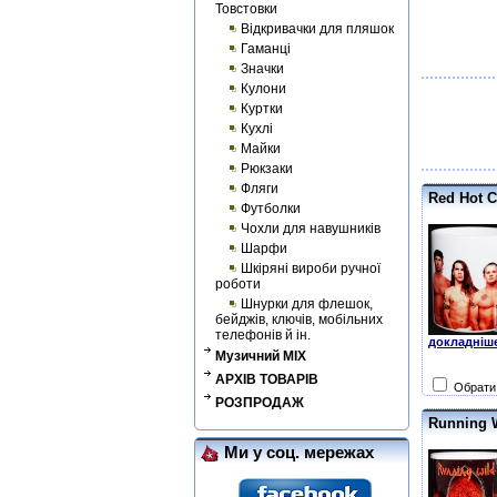
Товстовки
Відкривачки для пляшок
Гаманці
Значки
Кулони
Куртки
Кухлі
Майки
Рюкзаки
Фляги
Red Hot C
Футболки
Чохли для навушників
Шарфи
Шкіряні вироби ручної
роботи
Шнурки для флешок,
бейджів, ключів, мобільних
телефонів й ін.
докладніше
Музичний MIX
АРХІВ ТОВАРІВ
Обрати 
РОЗПРОДАЖ
Running W
Ми у соц. мережах