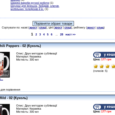
Шкіряні вироби ручної роботи
(1)
Шнурки для флешок, бейджів, ключів,
мобільних телефонів й ін.
(1)
Сортувати по: назві (
зрост
|
спад
), ціні (
зрост
|
спад
), рейтингу (
зрост
|
спад
)
1
2
3
4
5
6
...
28
наст >>
hili Peppers - 02 (Кухоль)
Опис: Друк методом сублімації
Матеріал: Кераміка
Ціна:
177 грн
Місткість: 300 мл
(голосів: 5)
...
для порівняння
ild - 02 (Кухоль)
Опис: Друк методом сублімації
Матеріал: Кераміка
Ціна:
177 грн
Місткість: 300 мл