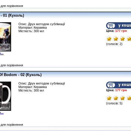
для порівняння
- 01 (Кухоль)
Опис: Друк методом сублімації
Матеріал: Кераміка
Ціна:
177 грн
Місткість: 300 мл
(голосів: 2)
...
для порівняння
Of Bodom - 02 (Кухоль)
Опис: Друк методом сублімації
Матеріал: Кераміка
Ціна:
177 грн
Місткість: 300 мл
(голосів: 5)
...
для порівняння