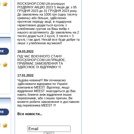
(Remastered 2011) (CD)
ROCKSHOP.COM.UA оголошує
Hart, Beth & Bonamassa,
РІЗДВЯНУ АКЦІЮ 2023 !) Акція діє з 05
Joe - Seesaw (CD)
ГРУДНЯ 2023 до 31 ГРУДНЯ 2023 року.
До замовлень на 1000 грн (одну тисячу
Медіатор Burning Dwarf
гривень) або більше, здійснених
Attack Mr. Fastfinge Mika
протягом періоду акції, в подарунок
Tyyska (Міка Тійскя)
гарантовано додається кухоль з
улюбленим гуртом на Ваш вибір з
Медіатор Uriah Heep - Phil
нашого асортименту. До замовлень на 2
Lanzon (Філ Лансон) (Blue)
тисячі додається 2 кухлі, 3 тисячі = 3
Колекційний
кухлі, і так далі. Нехай все буде добре та
лише з улюбленою музикою!!
Quatro, Suzi - Freedom
(CD)
18.03.2022
Медіатор Attack Mr.
ПІД ЧАС ВОЄННОГО СТАНУ
Fastfinge Mika Tyyska
ROCKSHOP.COM.UA ПРАЦЮЄ,
(Black) (Міка Тійскя)
ПРИЙМАЄ ЗАМОВЛЕННЯ ТА
ЗДІЙСНЮЄ ЇХ ВІДПРАВКУ !!!
Медіатор Uriah Heep - Phil
Lanzon (Філ Лансон)
17.01.2022
(Green) Колекційний
Чудова новина!!! Ми починаємо
Медіатор Uriah Heep - Phil
здійснювати відправки по Україні
Lanzon (Філ Лансон)
компанією MEEST. Відтепер, якщо
(Yellow) Колекційний
відділення MEEST знаходиться до Вас
навіть ближче аніж відділення інших
Медіатор Burning Dwarf
перевізників, або з інших причин, Ви
Attack Mr. Fastfinge Mika
можете робити замовлення із доставкою
Tyyska (Міка Тійскя)
від перевізника MEEST !!!
Медіатор Attack Mr.
Fastfinge Mika Tyyska
Все новости...
(Black) (Міка Тійскя)
Медіатор Uriah Heep - Phil
Підписатися на новини:
Lanzon (Філ Лансон) (Blue)
Колекційний