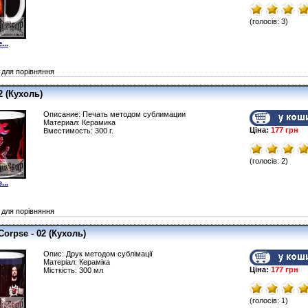
(голосів: 3)
...
для порівняння
2 (Кухоль)
Описание: Печать методом сублимации
Материал: Керамика
Ціна:
177 грн
Вместимость: 300 г.
(голосів: 2)
...
для порівняння
Corpse - 02 (Кухоль)
Опис: Друк методом сублімації
Матеріал: Кераміка
Ціна:
177 грн
Місткість: 300 мл
(голосів: 1)