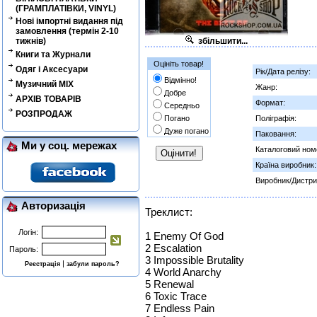
(ГРАМПЛАТІВКИ, VINYL)
Нові імпортні видання під
замовлення (термін 2-10
тижнів)
збільшити...
Книги та Журнали
Оцініть товар!
Одяг і Аксесуари
Рік/Дата релізу:
Відмінно!
Музичний MIX
Жанр:
Добре
АРХІВ ТОВАРІВ
Формат:
Середньо
РОЗПРОДАЖ
Погано
Поліграфія:
Дуже погано
Паковання:
Ми у соц. мережах
Каталоговий ном
Країна виробник:
Виробник/Дистри
Авторизація
Треклист:
Логін:
1 Enemy Of God
2 Escalation
Пароль:
3 Impossible Brutality
|
Реєстрація
забули пароль?
4 World Anarchy
5 Renewal
6 Toxic Trace
7 Endless Pain