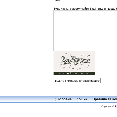
Email:
Будь ласка, сформулюйте Ваші питання щодо Kr
¬ведите символы, которые видите
Головна
Кошик
Правила та ко
[
|
|
Copyright ©
R