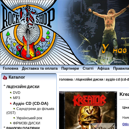
Головна
Доставка та оплата
Партнери
Статті
Афіша
Правила
Каталог
головна
ліцензійні диски
аудіо cd (cd-d
/
/
ЛІЦЕНЗІЙНІ ДИСКИ
DVD
Kre
MP3
Аудіо CD (CD-DA)
Цін
Саундтреки до фільмів
(OST)
Наяв
Український рок
ФІРМОВІ ДИСКИ
Обг
ВІНІЛОВІ ПЛАТІВКИ