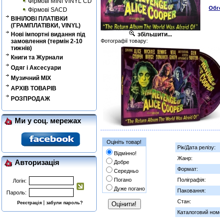
Фірмові MINI VINYL CD
Обг
Фірмові SACD
ВІНІЛОВІ ПЛАТІВКИ
(ГРАМПЛАТІВКИ, VINYL)
Нові імпортні видання під
збільшити...
замовлення (термін 2-10
Фотографії товару:
тижнів)
Книги та Журнали
Одяг і Аксесуари
Музичний MIX
АРХІВ ТОВАРІВ
РОЗПРОДАЖ
Ми у соц. мережах
Оцініть товар!
Рік/Дата релізу:
Відмінно!
Жанр:
Авторизація
Добре
Формат:
Середньо
Погано
Поліграфія:
Логін:
Дуже погано
Паковання:
Пароль:
Стан:
|
Реєстрація
забули пароль?
Каталоговий ном