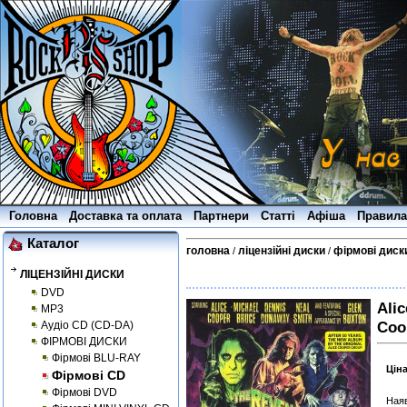
Головна
Доставка та оплата
Партнери
Статті
Афіша
Правила
Каталог
головна
ліцензійні диски
фірмові диск
/
/
ЛІЦЕНЗІЙНІ ДИСКИ
DVD
Ali
MP3
Coo
Аудіо CD (CD-DA)
ФІРМОВІ ДИСКИ
Фірмові BLU-RAY
Цін
Фірмові CD
Фірмові DVD
Наяв