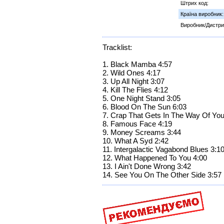
Штрих код:
Країна виробник:
Виробник/Дистри
Tracklist:
1. Black Mamba 4:57
2. Wild Ones 4:17
3. Up All Night 3:07
4. Kill The Flies 4:12
5. One Night Stand 3:05
6. Blood On The Sun 6:03
7. Crap That Gets In The Way Of Yo
8. Famous Face 4:19
9. Money Screams 3:44
10. What A Syd 2:42
11. Intergalactic Vagabond Blues 3:1
12. What Happened To You 4:00
13. I Ain't Done Wrong 3:42
14. See You On The Other Side 3:57