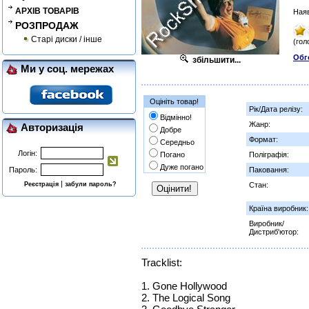
АРХІВ ТОВАРІВ
Наяв
РОЗПРОДАЖ
Старі диски / інше
(гол
Обг
збільшити...
Ми у соц. мережах
Оцініть товар!
Рік/Дата релізу:
Відмінно!
Жанр:
Авторизація
Добре
Формат:
Середньо
Логін:
Погано
Поліграфія:
Дуже погано
Пароль:
Паковання:
|
Реєстрація
забули пароль?
Стан:
Країна виробник:
Виробник/
Дистриб'ютор:
Tracklist:
1. Gone Hollywood
2. The Logical Song