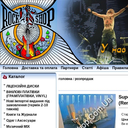
Головна
Доставка та оплата
Партнери
Статті
Афіша
Правила
Каталог
головна
розпродаж
/
ЛІЦЕНЗІЙНІ ДИСКИ
ВІНІЛОВІ ПЛАТІВКИ
(ГРАМПЛАТІВКИ, VINYL)
Sup
Нові імпортні видання під
(Re
замовлення (термін 2-10
тижнів)
Книги та Журнали
Стар
Цін
Одяг і Аксесуари
Ви 
Музичний MIX