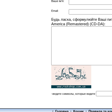
Ваше ім'я:
Email:
Будь ласка, сформулюйте Ваші пита
America (Remastered) (CD-DA):
¬ведите символы, которые видите
Головна
Кошик
Правила та ко
[
|
|