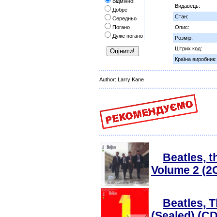
Відмінно!
Видавець:
Добре
Стан:
Середньо
Погано
Опис:
Дуже погано
Розмір:
Штрих код:
Країна виробник:
Author: Larry Kane
Beatles, t
Volume 2 (2
Beatles, T
(Sealed) (CD