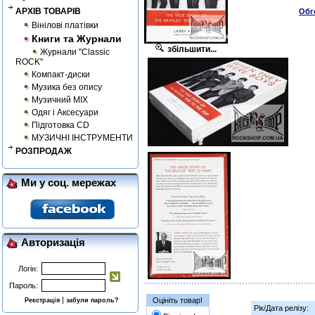
АРХІВ ТОВАРІВ
Обг
Вінілові платівки
Книги та Журнали
збільшити...
Журнали "Classic
ROCK"
Компакт-диски
Музика без опису
Музичний MIX
Одяг і Аксесуари
Підготовка CD
МУЗИЧНІ ІНСТРУМЕНТИ
РОЗПРОДАЖ
Ми у соц. мережах
Авторизація
Логін:
Пароль:
|
Оцініть товар!
Реєстрація
забули пароль?
Рік/Дата релізу: