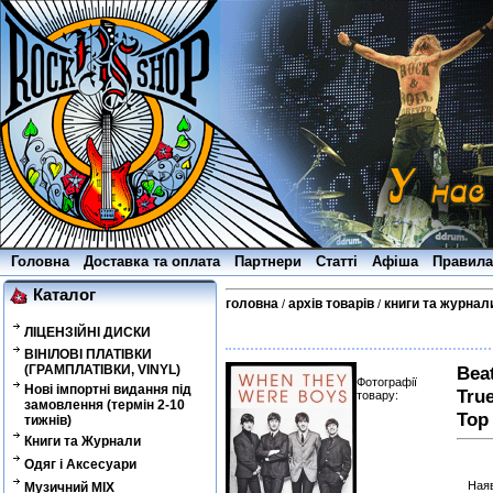
Головна
Доставка та оплата
Партнери
Статті
Афіша
Правила
Каталог
головна
архів товарів
книги та журнал
/
/
ЛІЦЕНЗІЙНІ ДИСКИ
ВІНІЛОВІ ПЛАТІВКИ
(ГРАМПЛАТІВКИ, VINYL)
Bea
Фотографії
Нові імпортні видання під
True
товару:
замовлення (термін 2-10
Top 
тижнів)
Книги та Журнали
Одяг і Аксесуари
Наяв
Музичний MIX