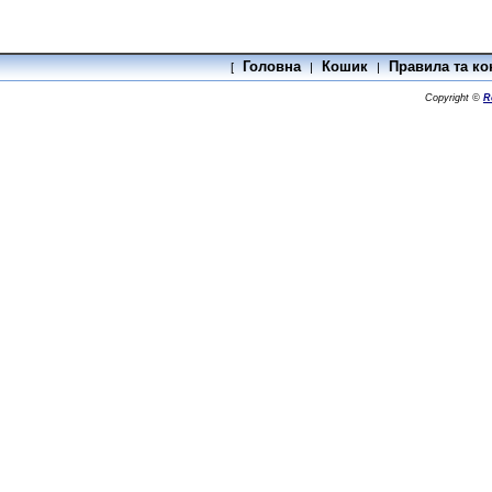
Головна
Кошик
Правила та ко
[
|
|
Copyright ©
R