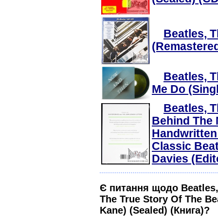
Beatles, T
(Remastered
Beatles, 
Me Do (Singl
Beatles, T
Behind The 
Handwritten
Classic Bea
Davies (Edit
Є питання щодо Beatles,
The True Story Of The Bea
Kane) (Sealed) (Книга)?