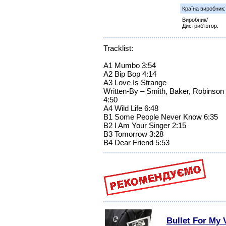
Країна виробник:
Виробник/
Дистриб'ютор:
Tracklist:
A1 Mumbo 3:54
A2 Bip Bop 4:14
A3 Love Is Strange
Written-By – Smith, Baker, Robinson
4:50
A4 Wild Life 6:48
B1 Some People Never Know 6:35
B2 I Am Your Singer 2:15
B3 Tomorrow 3:28
B4 Dear Friend 5:53
Bullet For My 