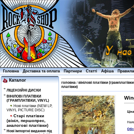
Головна
Доставка та оплата
Партнери
Статті
Афіша
Правила
Каталог
головна
вінілові платівки (грамплатівки,
/
платівки)
ЛІЦЕНЗІЙНІ ДИСКИ
ВІНІЛОВІ ПЛАТІВКИ
Wing
(ГРАМПЛАТІВКИ, VINYL)
Нові платівки (NEW LP,
VINYL PICTURE DISC)
Цін
Старі платівки
(вініл, першопрес,
Наяв
аналогові платівки)
Обг
Нові імпортні видання під