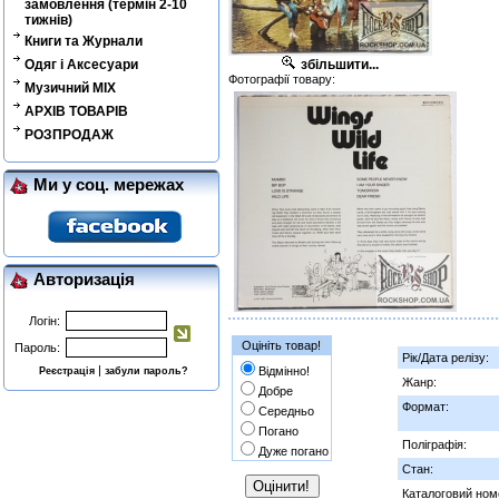
замовлення (термін 2-10
тижнів)
Книги та Журнали
Одяг і Аксесуари
збільшити...
Фотографії товару:
Музичний MIX
АРХІВ ТОВАРІВ
РОЗПРОДАЖ
Ми у соц. мережах
Авторизація
Логін:
Оцініть товар!
Пароль:
Рік/Дата релізу:
|
Відмінно!
Реєстрація
забули пароль?
Жанр:
Добре
Формат:
Середньо
Погано
Поліграфія:
Дуже погано
Стан:
Каталоговий ном