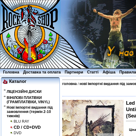
Головна
Доставка та оплата
Партнери
Статті
Афіша
Правила
Каталог
головна
нові імпортні видання під замо
/
ЛІЦЕНЗІЙНІ ДИСКИ
ВІНІЛОВІ ПЛАТІВКИ
(ГРАМПЛАТІВКИ, VINYL)
Led 
Нові імпортні видання під
Unti
замовлення (термін 2-10
(Sea
тижнів)
BLU RAY
CD / CD+DVD
Цін
DVD