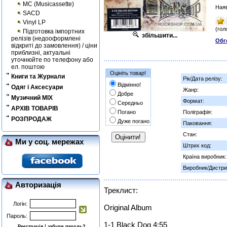
MC (Musicassette)
Наяв
SACD
Vinyl LP
(гол
Підготовка імпортних
збільшити...
релізів (недооформлені
Обг
відкриті до замовлення) / ціни
приблизні, актуальні
уточнюйте по телефону або
ел. поштою
Оцініть товар!
Книги та Журнали
Рік/Дата релізу:
Відмінно!
Одяг і Аксесуари
Жанр:
Добре
Музичний MIX
Формат:
Середньо
АРХІВ ТОВАРІВ
Погано
Поліграфія:
РОЗПРОДАЖ
Дуже погано
Паковання:
Стан:
Ми у соц. мережах
Штрих код:
Країна виробник:
Виробник/Дистри
Авторизація
Треклист:
Логін:
Original Album
Пароль:
1-1 Black Dog 4:55
|
Реєстрація
забули пароль?