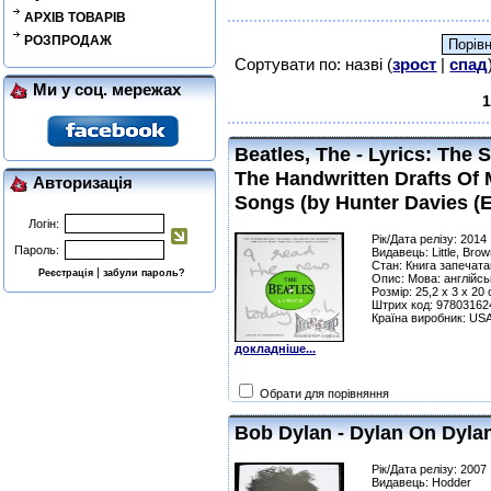
АРХІВ ТОВАРІВ
РОЗПРОДАЖ
Сортувати по: назві (
зрост
|
спад
Ми у соц. мережах
1
Beatles, The - Lyrics: The 
The Handwritten Drafts Of 
Авторизація
Songs (by Hunter Davies (Ed
Логін:
Рік/Дата релізу: 2014
Пароль:
Видавець: Little, Br
Стан: Книга запечата
|
Реєстрація
забули пароль?
Опис: Мова: англійсь
Розмір: 25,2 x 3 x 20
Штрих код: 97803162
Країна виробник: US
докладніше...
Обрати для порівняння
Bob Dylan - Dylan On Dylan
Рік/Дата релізу: 2007
Видавець: Hodder