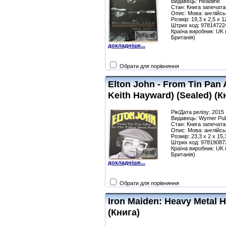
Видавець: Headline
Стан: Книга запечата
Опис: Мова: англійсь
Розмір: 19,3 x 2,5 x 
Штрих код: 97814722
Країна виробник: UK 
Британія)
докладніше...
Обрати для порівняння
Elton John - From Tin Pan 
Keith Hayward) (Sealed) (К
Рік/Дата релізу: 2015
Видавець: Wymer Pub
Стан: Книга запечата
Опис: Мова: англійсь
Розмір: 23,3 x 2 x 15
Штрих код: 97819087
Країна виробник: UK 
Британія)
докладніше...
Обрати для порівняння
Iron Maiden: Heavy Metal H
(Книга)