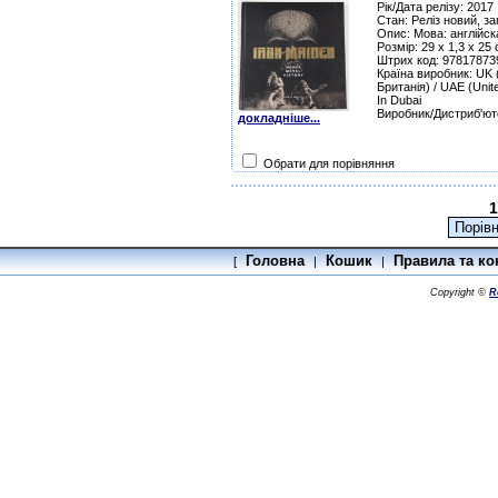
Рік/Дата релізу: 2017
Стан: Реліз новий, з
Опис: Мова: англійск
Розмір: 29 x 1,3 x 25
Штрих код: 97817873
Країна виробник: UK 
Британія) / UAE (Unit
In Dubai
Виробник/Дистриб'юто
докладніше...
Обрати для порівняння
1
Головна
Кошик
Правила та ко
[
|
|
Copyright ©
R