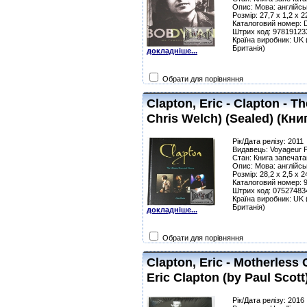
Опис: Мова: англійсь
Розмір: 27,7 x 1,2 x 
Каталоговий номер:
Штрих код: 97819123
Країна виробник: UK 
Британія)
докладніше...
Обрати для порівняння
Clapton, Eric - Clapton - Th
Chris Welch) (Sealed) (Кни
Рік/Дата релізу: 2011
Видавець: Voyageur 
Стан: Книга запечата
Опис: Мова: англійсь
Розмір: 28,2 x 2,5 x 
Каталоговий номер: 
Штрих код: 07527483
Країна виробник: UK 
Британія)
докладніше...
Обрати для порівняння
Clapton, Eric - Motherless 
Eric Clapton (by Paul Scott
Рік/Дата релізу: 2016