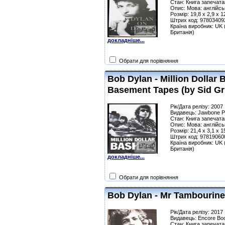
Стан: Книга запечата
Опис: Мова: англійсь
Розмір: 19,8 x 2,9 x 
Штрих код: 97803409
Країна виробник: UK 
Британія)
докладніше...
Обрати для порівняння
Bob Dylan - Million Dollar
Basement Tapes (by Sid Grif
Рік/Дата релізу: 2007
Видавець: Jawbone P
Стан: Книга запечата
Опис: Мова: англійсь
Розмір: 21,4 x 3,1 x 
Штрих код: 97819060
Країна виробник: UK 
Британія)
докладніше...
Обрати для порівняння
Bob Dylan - Mr Tambourine
Рік/Дата релізу: 2017
Видавець: Encore Bo
Стан: Книга запечата