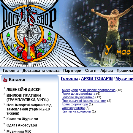
Головна
Доставка та оплата
Партнери
Статті
Афіша
Правила
Головна
АРХІВ ТОВАРІВ
Музични
/
/
Каталог
ЛІЦЕНЗІЙНІ ДИСКИ
Аксесуари до вінілових програвачів
(18)
Голки до звукознімача
(6)
ВІНІЛОВІ ПЛАТІВКИ
Головки звукознімача
(13)
(ГРАМПЛАТІВКИ, VINYL)
Програвачі вінілових платівок
(2)
Трансформатори
(1)
Нові імпортні видання під
Фонокоректори
(3)
замовлення (термін 2-10
Квитки на концерти
(1)
тижнів)
Книги та Журнали
Одяг і Аксесуари
Музичний MIX