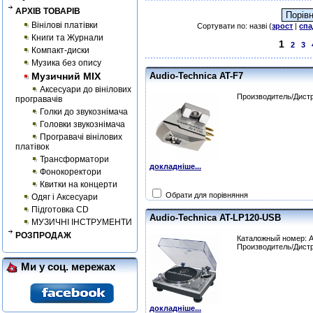
АРХІВ ТОВАРІВ
Вінілові платівки
Сортувати по: назві (
зрост
|
спа
Книги та Журнали
1
2
3
Компакт-диски
Музика без опису
Музичний MIX
Audio-Technica AT-F7
Аксесуари до вінілових
Производитель/Дистр
програвачів
Голки до звукознімача
Головки звукознімача
Програвачі вінілових
платівок
Трансформатори
докладніше...
Фонокоректори
Квитки на концерти
Обрати для порівняння
Одяг і Аксесуари
Підготовка CD
Audio-Technica AT-LP120-USB
МУЗИЧНІ ІНСТРУМЕНТИ
РОЗПРОДАЖ
Каталожный номер: 
Производитель/Дистр
Ми у соц. мережах
докладніше...