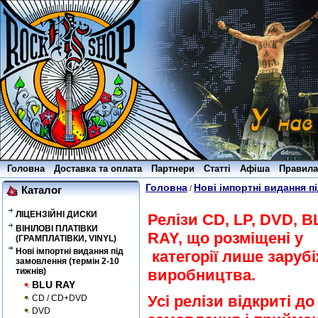
Головна
Доставка та оплата
Партнери
Статті
Афіша
Правила
Головна
Нові імпортні видання пі
/
Каталог
ЛІЦЕНЗІЙНІ ДИСКИ
Релізи CD, LP, DVD, B
ВІНІЛОВІ ПЛАТІВКИ
RAY, що розміщені у
(ГРАМПЛАТІВКИ, VINYL)
Нові імпортні видання під
категорії лише заруб
замовлення (термін 2-10
тижнів)
виробництва.
BLU RAY
Усі релізи відкриті до
CD / CD+DVD
DVD