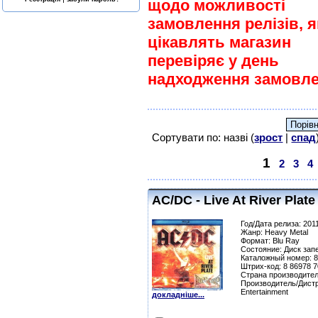
щодо можливості
замовлення релізів, я
цікавлять магазин
перевіряє у день
надходження замовле
Сортувати по: назві (
зрост
|
спад
1
2
3
4
AC/DC - Live At River Plat
Год/Дата релиза: 201
Жанр: Heavy Metal
Формат: Blu Ray
Состояние: Диск зап
Каталожный номер: 8
Штрих-код: 8 86978 7
Страна производител
Производитель/Дистр
Entertainment
докладніше...