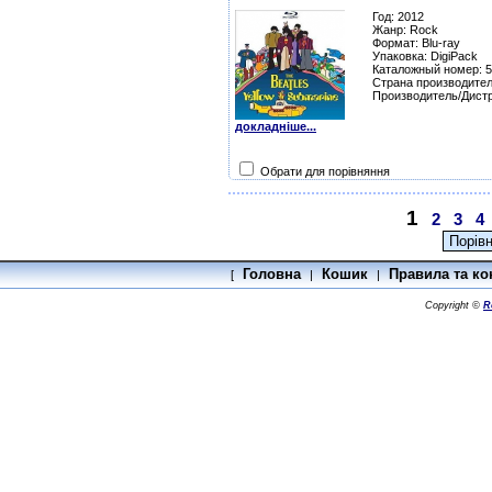
Год: 2012
Жанр: Rock
Формат: Blu-ray
Упаковка: DigiPack
Каталожный номер: 
Страна производител
Производитель/Дист
докладніше...
Обрати для порівняння
1
2
3
4
Головна
Кошик
Правила та ко
[
|
|
Copyright ©
R