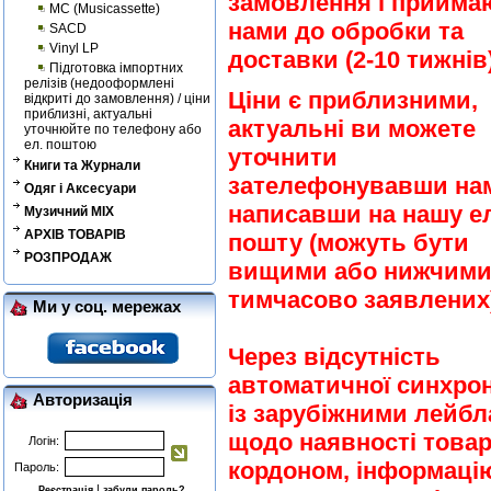
замовлення і прийма
MC (Musicassette)
нами до обробки та
SACD
Vinyl LP
доставки (2-10 тижнів)
Підготовка імпортних
релізів (недооформлені
Ціни є приблизними,
відкриті до замовлення) / ціни
приблизні, актуальні
актуальні ви можете
уточнюйте по телефону або
ел. поштою
уточнити
Книги та Журнали
зателефонувавши на
Одяг і Аксесуари
написавши на нашу ел
Музичний MIX
АРХІВ ТОВАРІВ
пошту (можуть бути
РОЗПРОДАЖ
вищими або нижчими
тимчасово заявлених)
Ми у соц. мережах
Через відсутність
автоматичної синхрон
Авторизація
із зарубіжними лейб
щодо наявності товар
Логін:
кордоном, інформаці
Пароль:
|
Реєстрація
забули пароль?