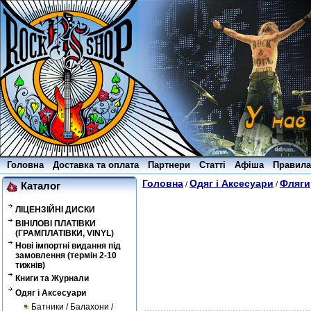
Головна
Доставка та оплата
Партнери
Статті
Афіша
Правила
Головна
Одяг і Аксесуари
Фляги
/
/
Каталог
ЛІЦЕНЗІЙНІ ДИСКИ
ВІНІЛОВІ ПЛАТІВКИ
(ГРАМПЛАТІВКИ, VINYL)
Нові імпортні видання під
замовлення (термін 2-10
тижнів)
Книги та Журнали
Одяг і Аксесуари
Батники / Балахони /