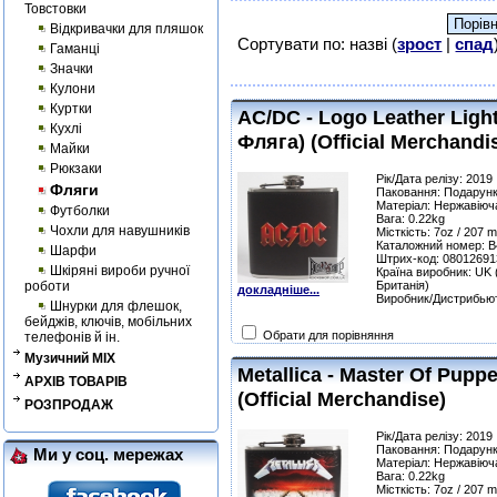
Товстовки
Відкривачки для пляшок
Сортувати по: назві (
зрост
|
спад
Гаманці
Значки
Кулони
Куртки
AC/DC - Logo Leather Ligh
Кухлі
Фляга) (Official Merchandi
Майки
Рюкзаки
Рік/Дата релізу: 2019
Фляги
Паковання: Подарунк
Матеріал: Нержавіюча
Футболки
Вага: 0.22kg
Чохли для навушників
Місткість: 7oz / 207 m
Каталожний номер: 
Шарфи
Штрих-код: 0801269
Шкіряні вироби ручної
Країна виробник: UK 
роботи
Британія)
докладніше...
Виробник/Дистрибью
Шнурки для флешок,
бейджів, ключів, мобільних
Обрати для порівняння
телефонів й ін.
Музичний MIX
Metallica - Master Of Pupp
АРХІВ ТОВАРІВ
(Official Merchandise)
РОЗПРОДАЖ
Рік/Дата релізу: 2019
Паковання: Подарунк
Ми у соц. мережах
Матеріал: Нержавіюча
Вага: 0.22kg
Місткість: 7oz / 207 m