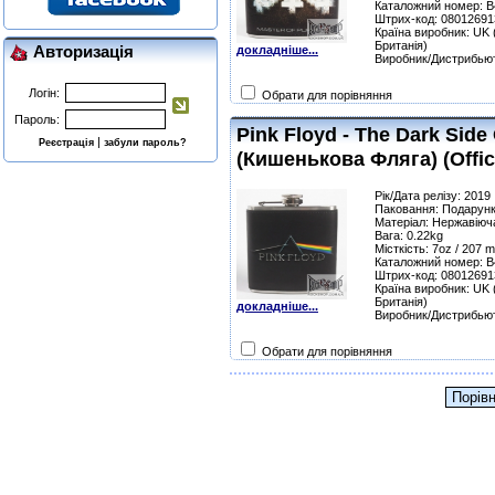
Каталожний номер: 
Штрих-код: 0801269
Країна виробник: UK 
Британія)
Авторизація
докладніше...
Виробник/Дистрибью
Логін:
Обрати для порівняння
Пароль:
Pink Floyd - The Dark Side
|
Реєстрація
забули пароль?
(Кишенькова Фляга) (Offic
Рік/Дата релізу: 2019
Паковання: Подарунк
Матеріал: Нержавіюча
Вага: 0.22kg
Місткість: 7oz / 207 m
Каталожний номер: 
Штрих-код: 0801269
Країна виробник: UK 
Британія)
докладніше...
Виробник/Дистрибью
Обрати для порівняння