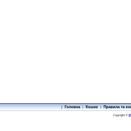
Головна
Кошик
Правила та ко
[
|
|
Copyright ©
R