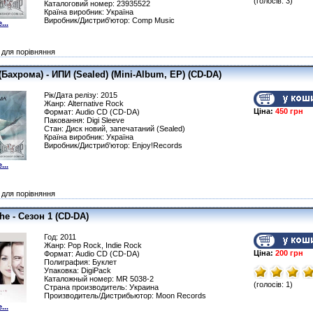
(голосів: 3)
Каталоговий номер: 23935522
Країна виробник: Україна
Виробник/Дистриб'ютор: Comp Music
...
для порівняння
Бахрома) - ИПИ (Sealed) (Mini-Album, EP) (CD-DA)
Рік/Дата релізу: 2015
Жанр: Alternative Rock
Ціна:
450 грн
Формат: Audio CD (CD-DA)
Паковання: Digi Sleeve
Стан: Диск новий, запечатаний (Sealed)
Країна виробник: Україна
Виробник/Дистриб'ютор: Enjoy!Records
...
для порівняння
The - Сезон 1 (CD-DA)
Год: 2011
Жанр: Pop Rock, Indie Rock
Ціна:
200 грн
Формат: Audio CD (CD-DA)
Полиграфия: Буклет
Упаковка: DigiPack
Каталожный номер: MR 5038-2
(голосів: 1)
Страна производитель: Украина
Производитель/Дистрибьютор: Moon Records
...