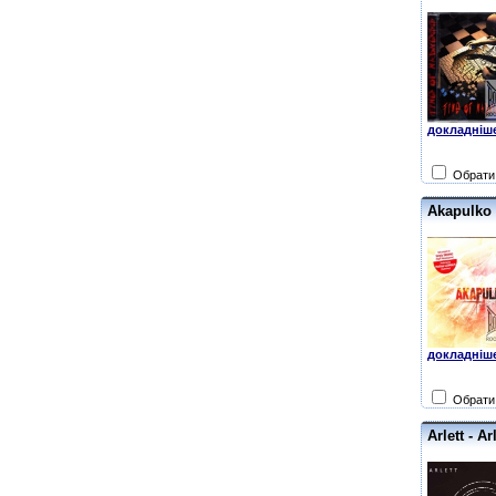
докладніше
Обрати 
Akapulko 
докладніше
Обрати 
Arlett - A