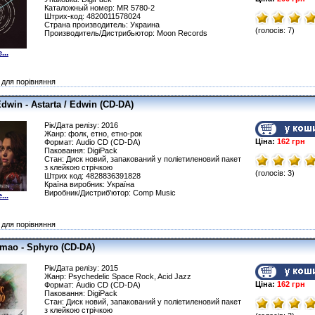
Каталожный номер: MR 5780-2
Штрих-код: 4820011578024
Страна производитель: Украина
(голосів: 7)
Производитель/Дистрибьютор: Moon Records
...
для порівняння
Edwin - Astarta / Edwin (CD-DA)
Рік/Дата релізу: 2016
Жанр: фолк, етно, етно-рок
Ціна:
162 грн
Формат: Audio CD (CD-DA)
Паковання: DigiPack
Стан: Диск новий, запакований у поліетиленовий пакет
з клейкою стрічкою
(голосів: 3)
Штрих код: 4828836391828
Країна виробник: Україна
Виробник/Дистриб'ютор: Comp Music
...
для порівняння
mao - Sphyro (CD-DA)
Рік/Дата релізу: 2015
Жанр: Psychedelic Space Rock, Acid Jazz
Ціна:
162 грн
Формат: Audio CD (CD-DA)
Паковання: DigiPack
Стан: Диск новий, запакований у поліетиленовий пакет
з клейкою стрічкою