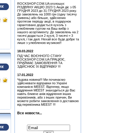
(Green) Колекційний
ROCKSHOP.COM.UA оголошує
Медіатор Accept Uwe Lulis
РІЗДВЯНУ АКЦІЮ 2023 !) Акція діє з 05
ГРУДНЯ 2023 до 31 ГРУДНЯ 2023 року.
До замовлень на 1000 грн (одну тисячу
Медіатор Burning Dwarf
гривень) або більше, здійснених
Attack Mr. Fastfinge Mika
протягом періоду акції, в подарунок
Tyyska (Міка Тійскя)
гарантовано додається кухоль з
улюбленим гуртом на Ваш вибір з
Медіатор Uriah Heep - Phil
нашого асортименту. До замовлень на 2
Lanzon (Філ Лансон)
тисячі додається 2 кухлі, 3 тисячі = 3
(Green) Колекційний
кухлі, і так далі. Нехай все буде добре та
лише з улюбленою музикою!!
Pink Floyd - More - Music
From The Film More (OST)
18.03.2022
(Remastered 2011) (CD)
ПІД ЧАС ВОЄННОГО СТАНУ
Медіатор Uriah Heep - Phil
ROCKSHOP.COM.UA ПРАЦЮЄ,
Lanzon (Філ Лансон) (Red)
ПРИЙМАЄ ЗАМОВЛЕННЯ ТА
Колекційний
ЗДІЙСНЮЄ ЇХ ВІДПРАВКУ !!!
Медіатор Attack Mr.
17.01.2022
Fastfinge Mika Tyyska
(Black) (Міка Тійскя)
Чудова новина!!! Ми починаємо
здійснювати відправки по Україні
Медіатор Uriah Heep - Phil
компанією MEEST. Відтепер, якщо
Lanzon (Філ Лансон)
відділення MEEST знаходиться до Вас
(Yellow) Колекційний
навіть ближче аніж відділення інших
перевізників, або з інших причин, Ви
Медіатор Attack Mr.
можете робити замовлення із доставкою
Fastfinge Mika Tyyska
від перевізника MEEST !!!
(Міка Тійскя)
Hart, Beth & Bonamassa,
Все новости...
Joe - Seesaw (CD)
Медіатор Jyrki
Підписатися на новини:
Медіатор Uriah Heep - Phil