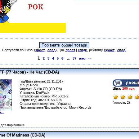
Сортувати по: назві (
зрост
|
спад
), ціні (
зрост
|
спад
), рейтингу (
зрост
|
спад
)
1
2
3
4
5
6
...
37
наст >>
 (77 Часов) - Не Час (CD-DA)
Год/Дата релиза: 21.11.2017
Жанр: Rock
Ціна:
200 грн
Формат: Audio CD (CD-DA)
Упаковка: DigiPack
Каталожный номер: MR 5802-2
Штрих-код: 4820011580225
(голосів: 2)
Страна производитель: Украина
Производитель/Дистрибьютор: Moon Records
...
для порівняння
ime Of Madness (CD-DA)