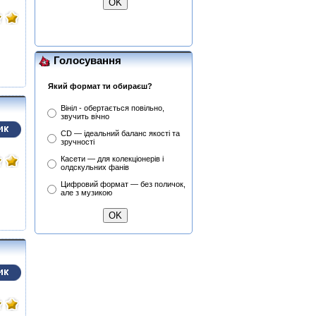
Lanzon (Філ Лансон) (Blue)
Колекційний
Голосування
Який формат ти обираєш?
Вініл - обертається повільно,
звучить вічно
CD — ідеальний баланс якості та
зручності
Касети — для колекціонерів і
олдскульних фанів
Цифровий формат — без поличок,
але з музикою