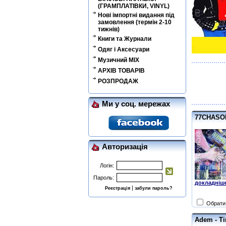
(ГРАМПЛАТІВКИ, VINYL)
Нові імпортні видання під
замовлення (термін 2-10
тижнів)
Книги та Журнали
Одяг і Аксесуари
Музичний MIX
АРХІВ ТОВАРІВ
РОЗПРОДАЖ
Ми у соц. мережах
77CHASOFF
Авторизація
Логін:
Пароль:
докладніше
|
Реєстрація
забули пароль?
Обрати 
Adem - T