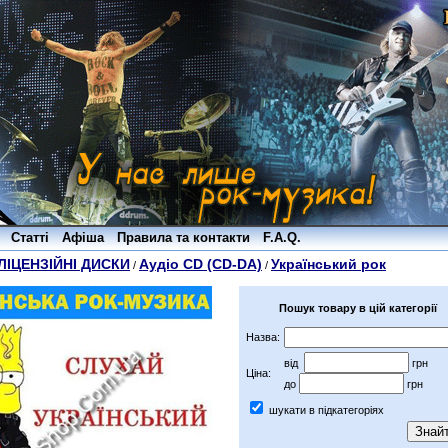
Статті
Афіша
Правила та контакти
F.A.Q.
ЛІЦЕНЗІЙНІ ДИСКИ
Аудіо CD (CD-DA)
Український рок
/
/
Пошук товару в цій категорії
Назва:
від
грн
Ціна:
до
грн
шукати в підкатегоріях