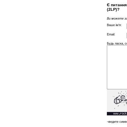
Є питання
(2LP)?
Ви можете за
Ваше ім'я:
Email:
Будь ласка, с
¬ведите симв