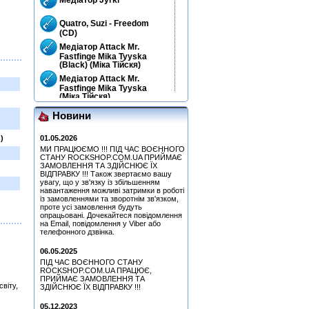
Quatro, Suzi - Freedom
(CD)
Медіатор Attack Mr.
Fastfinge Mika Tyyska
(Black) (Міка Тійскя)
Медіатор Attack Mr.
Fastfinge Mika Tyyska
(Міка Тійскя)
Медіатор Uriah Heep - Phil
Новини
Lanzon (Філ Лансон)
(Green) Колекційний
01.05.2026
)
Медіатор Uriah Heep - Phil
МИ ПРАЦЮЄМО !!! ПІД ЧАС ВОЄННОГО
Lanzon (Філ Лансон)
СТАНУ ROCKSHOP.COM.UA ПРИЙМАЄ
(Yellow) Колекційний
ЗАМОВЛЕННЯ ТА ЗДІЙСНЮЄ ЇХ
Медіатор Accept Uwe Lulis
ВІДПРАВКУ !!! Також звертаємо вашу
увагу, що у зв'язку із збільшенням
навантаження можливі затримки в роботі
Simon, Paul - Graceland
із замовленнями та зворотнім зв'язком,
(25th Anniversary Edition)
проте усі замовлення будуть
(CD+DVD)
опрацьовані. Дочекайтеся повідомлення
на Email, повідомлення у Viber або
Медіатор Uriah Heep - Phil
телефонного дзвінка.
Lanzon (Філ Лансон) (Red)
Колекційний
06.05.2025
Медіатор Uriah Heep - Phil
ПІД ЧАС ВОЄННОГО СТАНУ
Lanzon (Філ Лансон) (Blue)
ROCKSHOP.COM.UA ПРАЦЮЄ,
Колекційний
ПРИЙМАЄ ЗАМОВЛЕННЯ ТА
віту,
ЗДІЙСНЮЄ ЇХ ВІДПРАВКУ !!!
Медіатор Accept Uwe Lulis
05.12.2023