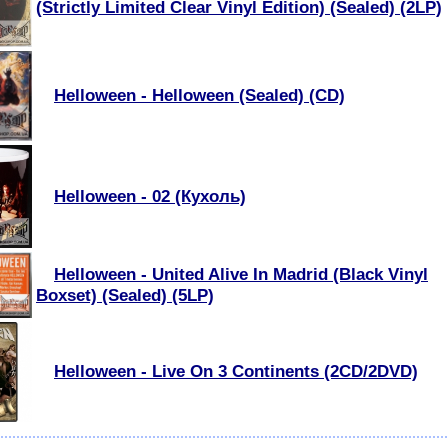
(Strictly Limited Clear Vinyl Edition) (Sealed) (2LP)
Helloween - Helloween (Sealed) (CD)
Helloween - 02 (Кухоль)
Helloween - United Alive In Madrid (Black Vinyl
Boxset) (Sealed) (5LP)
Helloween - Live On 3 Continents (2CD/2DVD)