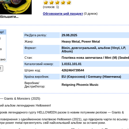
(голосів: 1)
Обговорити цей продукт
(0 думок)
більшити...
ар!
Рік/Дата релізу:
29.08.2025
!
Жанр:
Heavy Metal, Power Metal
Формат:
Вініл, довгогральний, альбом (Vinyl, LP,
о
Album)
Стан:
Платівка нова запечатана / Mint (M) (Sealed
гано
Каталоговий номер:
1.0151.101.01
Штрих код:
4262464739544
Країна виробник:
EU (Євросоюз) / Germany (Німеччина)
Виробник/
Reigning Phoenix Music
Дистриб'ютор:
Giants & Monsters (2025)
ний альбом легендарних Helloween!
 років легендарного гурту HELLOWEEN разом із новим потужним релізом — Giants &
 повернення з однойменною платівкою Helloween (2021), що підкорила чарти по всьому с
три power metal презентують свій найсильніший альбом за останні роки.