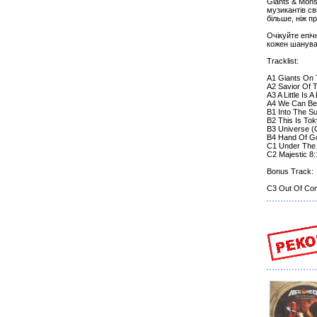
Giants & Mons
музикантів с
більше, ніж п
Очікуйте епіч
кожен шанувал
Tracklist:
A1 Giants On 
A2 Savior Of 
A3 A Little Is 
A4 We Can Be
B1 Into The S
B2 This Is Tok
B3 Universe (G
B4 Hand Of G
C1 Under The 
C2 Majestic 8:
Bonus Track:
C3 Out Of Con