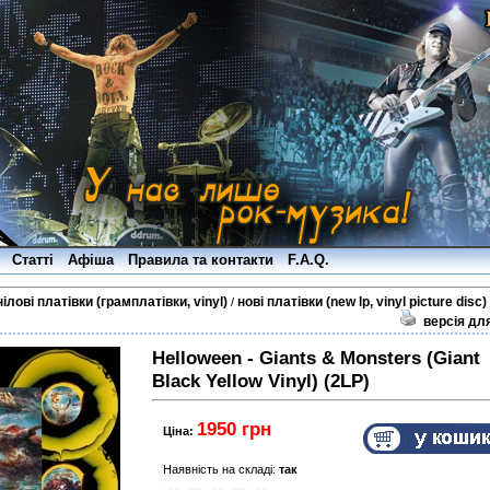
Статті
Афіша
Правила та контакти
F.A.Q.
нілові платівки (грамплатівки, vinyl)
нові платівки (new lp, vinyl picture disc)
/
версія дл
Helloween - Giants & Monsters (Giant
Black Yellow Vinyl) (2LP)
1950 грн
Ціна:
Наявність на складі:
так