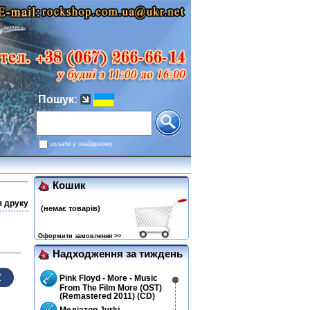
Пошук:
шукати у знайденому
Кошик
я друку
(немає товарів)
Оформити замовлення >>
Надходження за тиждень
Pink Floyd - More - Music
From The Film More (OST)
(Remastered 2011) (CD)
Медіатор Jyrki