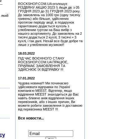
м
Медіатор Burning Dwarf
ROCKSHOP.COM.UA оголошує
 —
Attack Mr. Fastfinge Mika
РІЗДВЯНУ АКЦІЮ 2023 !) Акція діє з 05
Tyyska (Міка Тійскя)
ГРУДНЯ 2023 до 31 ГРУДНЯ 2023 року.
До замовлень на 1000 грн (одну тисячу
, який
Медіатор Attack Mr.
гривень) або більше, здійснених
Fastfinge Mika Tyyska
протягом періоду акції, в подарунок
(Міка Тійскя)
гарантовано додається кухоль з
улюбленим гуртом на Ваш вибір з
Медіатор Attack Mr.
нашого асортименту. До замовлень на 2
Fastfinge Mika Tyyska
тисячі додається 2 кухлі, 3 тисячі = 3
(Black) (Міка Тійскя)
кухлі, і так далі. Нехай все буде добре та
лише з улюбленою музикою!!
Медіатор Uriah Heep - Phil
Lanzon (Філ Лансон) (Blue)
18.03.2022
Колекційний
ПІД ЧАС ВОЄННОГО СТАНУ
Медіатор Uriah Heep - Phil
ROCKSHOP.COM.UA ПРАЦЮЄ,
Lanzon (Філ Лансон)
ПРИЙМАЄ ЗАМОВЛЕННЯ ТА
(Yellow) Колекційний
ЗДІЙСНЮЄ ЇХ ВІДПРАВКУ !!!
Медіатор Jyrki
17.01.2022
Чудова новина!!! Ми починаємо
Медіатор Uriah Heep - Phil
здійснювати відправки по Україні
Lanzon (Філ Лансон)
компанією MEEST. Відтепер, якщо
(Green) Колекційний
відділення MEEST знаходиться до Вас
навіть ближче аніж відділення інших
Медіатор Uriah Heep - Phil
перевізників, або з інших причин, Ви
Lanzon (Філ Лансон) (Red)
можете робити замовлення із доставкою
Колекційний
від перевізника MEEST !!!
Медіатор Burning Dwarf
Attack Mr. Fastfinge Mika
Все новости...
Tyyska (Міка Тійскя)
Hart, Beth & Bonamassa,
Підписатися на новини:
Joe - Seesaw (CD)
cy
Медіатор Uriah Heep - Phil