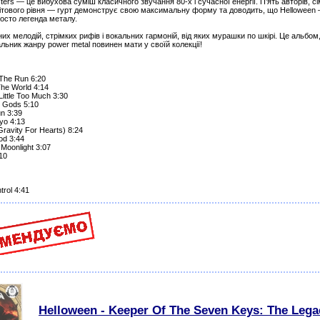
ters — це вибухова суміш класичного звучання 80-х і сучасної енергії. П’ять авторів, сі
вітового рівня — гурт демонструє свою максимальну форму та доводить, що Helloween
росто легенда металу.
них мелодій, стрімких рифів і вокальних гармоній, від яких мурашки по шкірі. Це альбом
ьник жанру power metal повинен мати у своїй колекції!
The Run 6:20
The World 4:14
A Little Too Much 3:30
 Gods 5:10
un 3:39
yo 4:13
ravity For Hearts) 8:24
od 3:44
Moonlight 3:07
10
trol 4:41
Helloween - Keeper Of The Seven Keys: The Lega