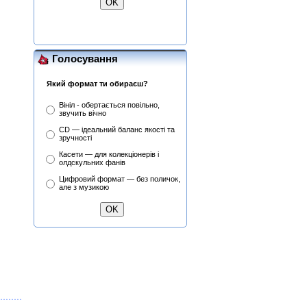
Lanzon (Філ Лансон)
(Green) Колекційний
Голосування
Який формат ти обираєш?
Вініл - обертається повільно,
звучить вічно
CD — ідеальний баланс якості та
зручності
Касети — для колекціонерів і
олдскульних фанів
Цифровий формат — без поличок,
але з музикою