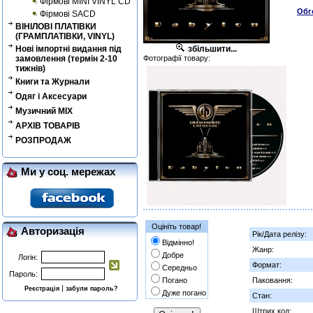
Фірмові MINI VINYL CD
Обг
Фірмові SACD
ВІНІЛОВІ ПЛАТІВКИ
(ГРАМПЛАТІВКИ, VINYL)
Нові імпортні видання під
збільшити...
замовлення (термін 2-10
Фотографії товару:
тижнів)
Книги та Журнали
Одяг і Аксесуари
Музичний MIX
АРХІВ ТОВАРІВ
РОЗПРОДАЖ
Ми у соц. мережах
Оцініть товар!
Авторизація
Рік/Дата релізу:
Відмінно!
Жанр:
Добре
Логін:
Формат:
Середньо
Пароль:
Погано
Паковання:
|
Реєстрація
забули пароль?
Дуже погано
Стан:
Штрих код: