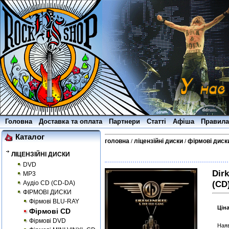
Головна
Доставка та оплата
Партнери
Статті
Афіша
Правила
Каталог
головна
ліцензійні диски
фірмові диск
/
/
ЛІЦЕНЗІЙНІ ДИСКИ
DVD
Dir
MP3
(CD
Аудіо CD (CD-DA)
ФІРМОВІ ДИСКИ
Фірмові BLU-RAY
Цін
Фірмові CD
Фірмові DVD
Наяв