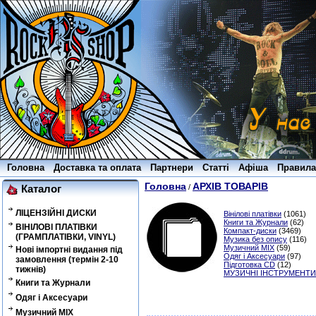
Головна
Доставка та оплата
Партнери
Статті
Афіша
Правила
Головна
АРХІВ ТОВАРІВ
/
Каталог
ЛІЦЕНЗІЙНІ ДИСКИ
Вінілові платівки
(1061)
Книги та Журнали
(62)
ВІНІЛОВІ ПЛАТІВКИ
Компакт-диски
(3469)
(ГРАМПЛАТІВКИ, VINYL)
Музика без опису
(116)
Музичний MIX
(59)
Нові імпортні видання під
Одяг і Аксесуари
(97)
замовлення (термін 2-10
Підготовка CD
(12)
тижнів)
МУЗИЧНІ ІНСТРУМЕНТИ
Книги та Журнали
Одяг і Аксесуари
Музичний MIX