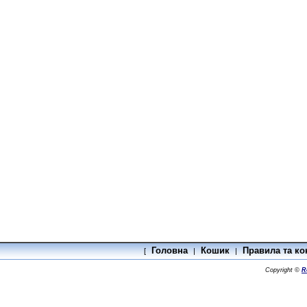
Головна
Кошик
Правила та ко
[
|
|
Copyright ©
R