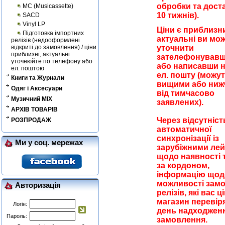
обробки та доста
MC (Musicassette)
10 тижнів).
SACD
Vinyl LP
Ціни є приблизн
Підготовка імпортних
актуальні ви мо
релізів (недооформлені
відкриті до замовлення) / ціни
уточнити
приблизні, актуальні
зателефонувавш
уточнюйте по телефону або
або написавши 
ел. поштою
ел. пошту (можут
Книги та Журнали
вищими або ни
Одяг і Аксесуари
від тимчасово
Музичний MIX
заявлених).
АРХІВ ТОВАРІВ
Через відсутніст
РОЗПРОДАЖ
автоматичної
синхронізації із
Ми у соц. мережах
зарубіжними ле
щодо наявності 
за кордоном,
інформацію щод
можливості зам
Авторизація
релізів, які вас 
магазин перевір
Логін:
день надходжен
Пароль:
замовлення.