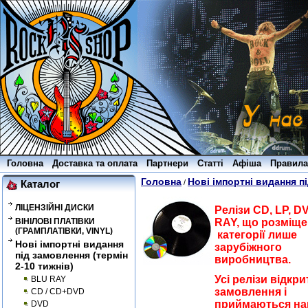
Головна
Доставка та оплата
Партнери
Статті
Афіша
Правила
Головна
Нові імпортні видання пі
/
Каталог
ЛІЦЕНЗІЙНІ ДИСКИ
Релізи CD, LP, D
ВІНІЛОВІ ПЛАТІВКИ
RAY, що розміще
(ГРАМПЛАТІВКИ, VINYL)
категорії лише
Нові імпортні видання
зарубіжного
під замовлення (термін
виробництва.
2-10 тижнів)
Усі релізи відкри
BLU RAY
замовлення і
CD / CD+DVD
приймаються на
DVD