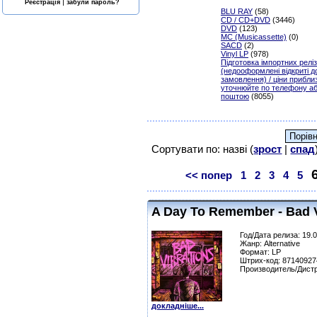
|
Реєстрація
забули пароль?
BLU RAY
(58)
CD / CD+DVD
(3446)
DVD
(123)
MC (Musicassette)
(0)
SACD
(2)
Vinyl LP
(978)
Підготовка імпортних реліз
(недооформлені відкриті д
замовлення) / ціни приблиз
уточнюйте по телефону аб
поштою
(8055)
Сортувати по: назві (
зрост
|
спад
<< попер
1
2
3
4
5
A Day To Remember - Bad V
Год/Дата релиза: 19.
Жанр: Alternative
Формат: LP
Штрих-код: 87140927
Производитель/Дистр
докладніше...