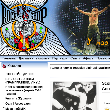
Головна
Доставка та оплата
Партнери
Статті
Афіша
Правила
Каталог
головна
архів товарів
вінілові платівки
/
/
ЛІЦЕНЗІЙНІ ДИСКИ
ВІНІЛОВІ ПЛАТІВКИ
(ГРАМПЛАТІВКИ, VINYL)
Scor
Нові імпортні видання під
Ann
замовлення (термін 2-10
тижнів)
Книги та Журнали
Наяв
Одяг і Аксесуари
Музичний MIX