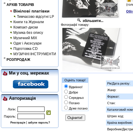
АРХІВ ТОВАРІВ
(гол
Вінілові платівки
Обг
Тимчасово відсутні LP
збільшити...
Книги та Журнали
Фотографії товару:
Компакт-диски
Музика без опису
Музичний MIX
Одяг і Аксесуари
Підготовка CD
МУЗИЧНІ ІНСТРУМЕНТИ
РОЗПРОДАЖ
Ми у соц. мережах
Оцініть товар!
Рік/Дата релізу:
Відмінно!
Жанр:
Добре
Формат:
Авторизація
Середньо
Погано
Стан:
Дуже погано
Логін:
Каталоговий ном
Штрих код:
Пароль:
|
Країна виробник:
Реєстрація
забули пароль?
Виробник/Дистри