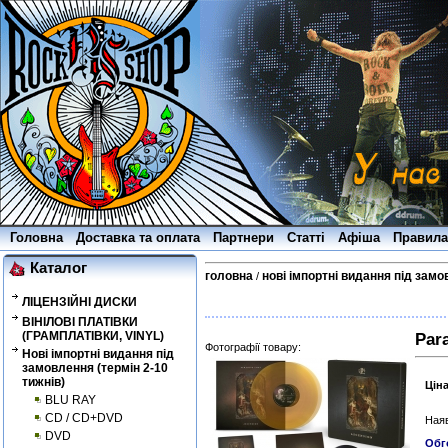
Головна
Доставка та оплата
Партнери
Статті
Афіша
Правила
Каталог
головна
нові імпортні видання під замо
/
ЛІЦЕНЗІЙНІ ДИСКИ
ВІНІЛОВІ ПЛАТІВКИ
(ГРАМПЛАТІВКИ, VINYL)
Para
Фотографії товару:
Нові імпортні видання під
замовлення (термін 2-10
тижнів)
Цін
BLU RAY
CD / CD+DVD
Наяв
DVD
Обг