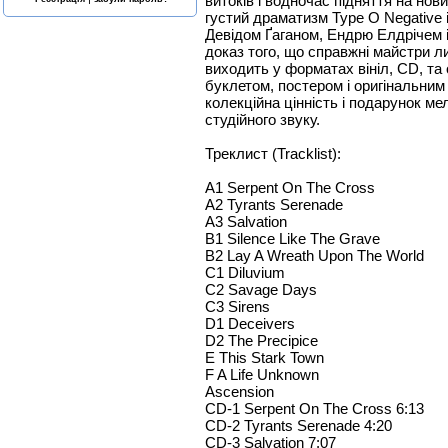
витоків і водночас підняття на нов
густий драматизм Type O Negative 
Девідом Ґаганом, Ендрю Елдрічем і
доказ того, що справжні майстри 
виходить у форматах вініл, CD, та
буклетом, постером і оригінальним
колекційна цінність і подарунок ме
студійного звуку.
Треклист (Tracklist):
A1 Serpent On The Cross
A2 Tyrants Serenade
A3 Salvation
B1 Silence Like The Grave
B2 Lay A Wreath Upon The World
C1 Diluvium
C2 Savage Days
C3 Sirens
D1 Deceivers
D2 The Precipice
Ε This Stark Town
F A Life Unknown
Ascension
CD-1 Serpent On The Cross 6:13
CD-2 Tyrants Serenade 4:20
CD-3 Salvation 7:07