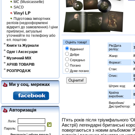
MC (Musicassette)
SACD
Vinyl LP
Підготовка імпортних
релізів (недооформлені
відкриті до замовлення) / ціни
приблизні, актуальні
уточнюйте по телефону або
ел. поштою
Оцініть товар!
Книги та Журнали
Рік/Дата
Відмінно!
релізу:
Одяг і Аксесуари
Добре
Жанр:
Музичний MIX
Середньо
Формат:
АРХІВ ТОВАРІВ
Погано
Стан:
РОЗПРОДАЖ
Дуже погано
Опис:
Ми у соц. мережах
Штрих код:
Країна
виробник:
Виробник/
Дистриб'ютор:
Авторизація
П’ять років після тріумфального ‘Ob
Логін:
Австрії) легендарні британські кор
Пароль:
повертаються з новим альбомом ‘A
|
Реєстрація
забули пароль?