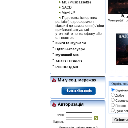
MC (Musicassette)
SACD
Vinyl LP
з
Підготовка імпортних
Фотографії то
релізів (недооформлені
відкриті до замовлення) / ціни
приблизні, актуальні
уточнюйте по телефону або
ел. поштою
Книги та Журнали
Одяг і Аксесуари
Музичний MIX
АРХІВ ТОВАРІВ
РОЗПРОДАЖ
Ми у соц. мережах
Оцініть тов
Відмінно
Добре
Середнь
Авторизація
Погано
Дуже по
Логін:
Пароль:
|
Реєстрація
забули пароль?