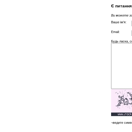
Є питання 
Ви можете за
Ваше ім'я:
Email:
Будь ласка, с
¬ведите симв