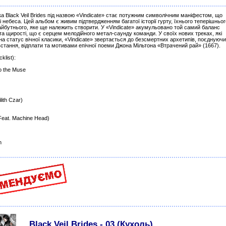
а Black Veil Brides під назвою «Vindicate» стає потужним символічним маніфестом, що
і небеса. Цей альбом є живим підтвердженням багатої історії гурту, їхнього теперішньог
йбутнього, яке ще належить створити. У «Vindicate» акумульовано той самий баланс
 та щирості, що є серцем мелодійного метал-саунду команди. У своїх нових треках, які
а статус вічної класики, «Vindicate» звертається до безсмертних архетипів, поєднуючи 
стання, відплати та мотивами епічної поеми Джона Мільтона «Втрачений рай» (1667).
klist):
to the Muse
ilith Czar)
Feat. Machine Head)
n
Black Veil Brides - 03 (Кухоль)