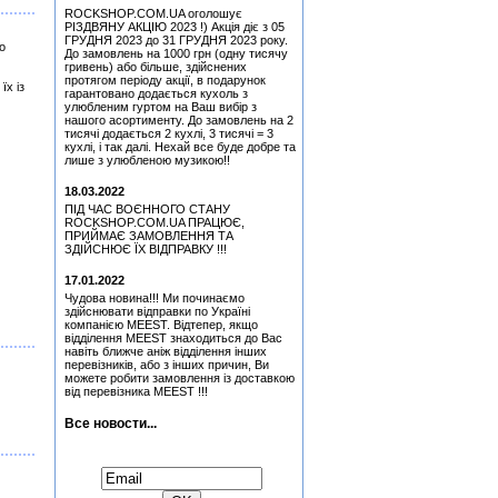
Fastfinge Mika Tyyska
ROCKSHOP.COM.UA оголошує
(Black) (Міка Тійскя)
РІЗДВЯНУ АКЦІЮ 2023 !) Акція діє з 05
ГРУДНЯ 2023 до 31 ГРУДНЯ 2023 року.
о
Медіатор Attack Mr.
До замовлень на 1000 грн (одну тисячу
Fastfinge Mika Tyyska
гривень) або більше, здійснених
(Міка Тійскя)
протягом періоду акції, в подарунок
їх із
гарантовано додається кухоль з
Quatro, Suzi - Freedom
улюбленим гуртом на Ваш вибір з
(CD)
нашого асортименту. До замовлень на 2
тисячі додається 2 кухлі, 3 тисячі = 3
Медіатор Uriah Heep - Phil
кухлі, і так далі. Нехай все буде добре та
Lanzon (Філ Лансон) (Red)
лише з улюбленою музикою!!
Колекційний
Медіатор Uriah Heep - Phil
18.03.2022
Lanzon (Філ Лансон)
ПІД ЧАС ВОЄННОГО СТАНУ
(Green) Колекційний
ROCKSHOP.COM.UA ПРАЦЮЄ,
ПРИЙМАЄ ЗАМОВЛЕННЯ ТА
Медіатор Uriah Heep - Phil
ЗДІЙСНЮЄ ЇХ ВІДПРАВКУ !!!
Lanzon (Філ Лансон)
(Yellow) Колекційний
17.01.2022
Медіатор Uriah Heep - Phil
Чудова новина!!! Ми починаємо
Lanzon (Філ Лансон) (Blue)
здійснювати відправки по Україні
Колекційний
компанією MEEST. Відтепер, якщо
відділення MEEST знаходиться до Вас
Медіатор Attack Mr.
навіть ближче аніж відділення інших
Fastfinge Mika Tyyska
перевізників, або з інших причин, Ви
(Black) (Міка Тійскя)
можете робити замовлення із доставкою
від перевізника MEEST !!!
Медіатор Burning Dwarf
Attack Mr. Fastfinge Mika
Tyyska (Міка Тійскя)
Все новости...
Медіатор Uriah Heep - Phil
Підписатися на новини:
Lanzon (Філ Лансон)
(Green) Колекційний
Simon, Paul - Graceland