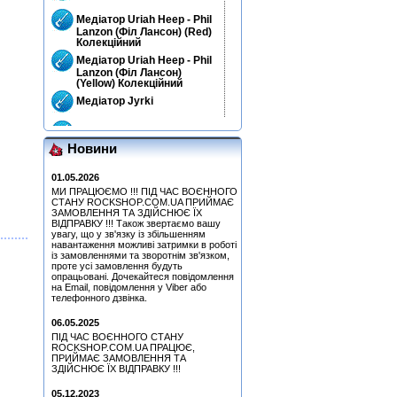
Медіатор Uriah Heep - Phil
Lanzon (Філ Лансон) (Red)
Колекційний
Медіатор Uriah Heep - Phil
Lanzon (Філ Лансон)
(Yellow) Колекційний
Медіатор Jyrki
Медіатор Uriah Heep - Phil
Lanzon (Філ Лансон)
Новини
(Green) Колекційний
Медіатор Accept Uwe Lulis
01.05.2026
МИ ПРАЦЮЄМО !!! ПІД ЧАС ВОЄННОГО
Медіатор Attack Mr.
СТАНУ ROCKSHOP.COM.UA ПРИЙМАЄ
ЗАМОВЛЕННЯ ТА ЗДІЙСНЮЄ ЇХ
Fastfinge Mika Tyyska
ВІДПРАВКУ !!! Також звертаємо вашу
(Міка Тійскя)
увагу, що у зв'язку із збільшенням
Pink Floyd - More - Music
навантаження можливі затримки в роботі
From The Film More (OST)
із замовленнями та зворотнім зв'язком,
(Remastered 2011) (CD)
проте усі замовлення будуть
опрацьовані. Дочекайтеся повідомлення
Медіатор Burning Dwarf
на Email, повідомлення у Viber або
Attack Mr. Fastfinge Mika
телефонного дзвінка.
Tyyska (Міка Тійскя)
06.05.2025
Медіатор Accept Uwe Lulis
ПІД ЧАС ВОЄННОГО СТАНУ
ROCKSHOP.COM.UA ПРАЦЮЄ,
Медіатор Uriah Heep - Phil
ПРИЙМАЄ ЗАМОВЛЕННЯ ТА
Lanzon (Філ Лансон) (Blue)
ЗДІЙСНЮЄ ЇХ ВІДПРАВКУ !!!
Колекційний
05.12.2023
Медіатор Attack Mr.