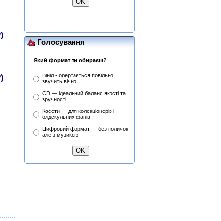
(25th Anniversary Edition)
(CD+DVD)
P)
Голосування
Який формат ти обираєш?
Вініл - обертається повільно,
P)
звучить вічно
CD — ідеальний баланс якості та
зручності
Касети — для колекціонерів і
олдскульних фанів
Цифровий формат — без поличок,
але з музикою