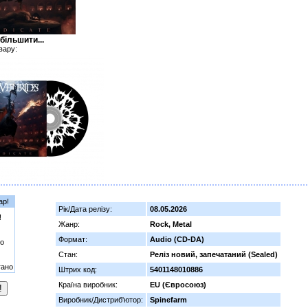
більшити...
вару:
ар!
Рік/Дата релізу:
08.05.2026
!
Жанр:
Rock, Metal
Формат:
Audio (CD-DA)
о
Стан:
Реліз новий, запечатаний (Sealed)
гано
Штрих код:
5401148010886
Країна виробник:
EU (Євросоюз)
Виробник/Дистриб'ютор:
Spinefarm