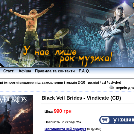
Статті
Афіша
Правила та контакти
F.A.Q.
ві імпортні видання під замовлення (термін 2-10 тижнів)
cd / cd+dvd
/
версія дл
Black Veil Brides - Vindicate (CD)
990 грн
Ціна:
Наявність на складі:
так
Обговорити цей продукт
(0 думок)