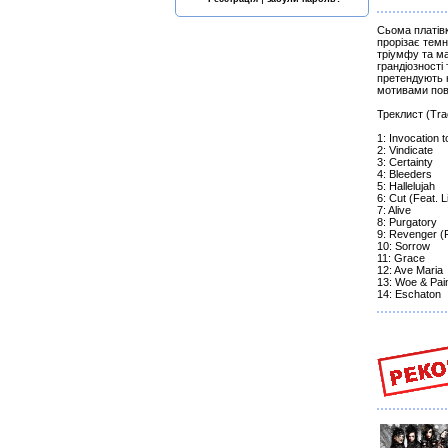
Сьома платівк
прорізає темн
тріумфу та ма
грандіозності
претендують н
мотивами пов
Треклист (Trac
1: Invocation 
2: Vindicate
3: Certainty
4: Bleeders
5: Hallelujah
6: Cut (Feat. L
7: Alive
8: Purgatory
9: Revenger (
10: Sorrow
11: Grace
12: Ave Maria
13: Woe & Pai
14: Eschaton