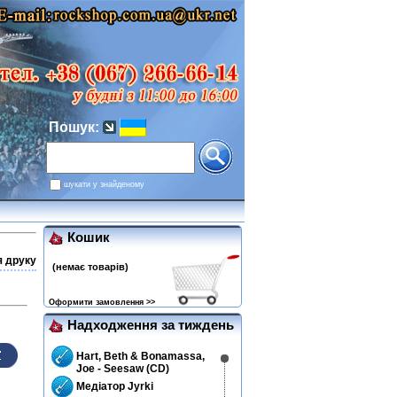
Пошук:
шукати у знайденому
Кошик
я друку
(немає товарів)
Оформити замовлення >>
Надходження за тиждень
Hart, Beth & Bonamassa,
Joe - Seesaw (CD)
Медіатор Jyrki