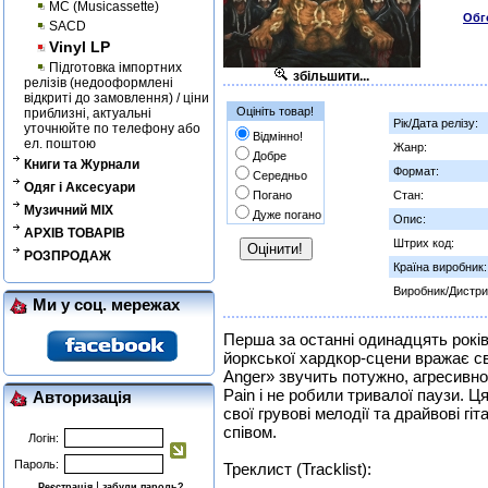
MC (Musicassette)
Обг
SACD
Vinyl LP
Підготовка імпортних
збільшити...
релізів (недооформлені
відкриті до замовлення) / ціни
Оцініть товар!
приблизні, актуальні
Рік/Дата релізу:
уточнюйте по телефону або
Відмінно!
ел. поштою
Жанр:
Добре
Книги та Журнали
Формат:
Середньо
Одяг і Аксесуари
Погано
Стан:
Музичний MIX
Дуже погано
Опис:
АРХІВ ТОВАРІВ
Штрих код:
РОЗПРОДАЖ
Країна виробник:
Виробник/Дистри
Ми у соц. мережах
Перша за останні одинадцять рокі
йоркської хардкор-сцени вражає с
Anger» звучить потужно, агресивно
Pain і не робили тривалої паузи. Ц
Авторизація
свої грувові мелодії та драйвові г
співом.
Логін:
Пароль:
Треклист (Tracklist):
|
Реєстрація
забули пароль?