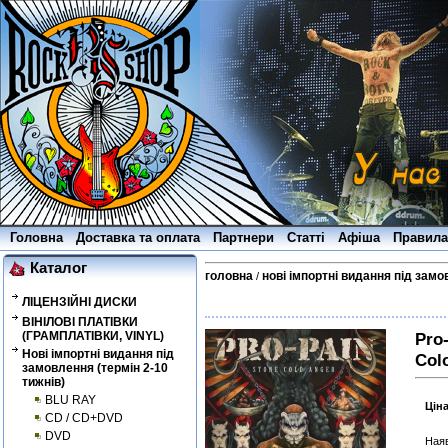
Головна
Доставка та оплата
Партнери
Статті
Афіша
Правила
Каталог
головна
нові імпортні видання під замо
/
ЛІЦЕНЗІЙНІ ДИСКИ
ВІНІЛОВІ ПЛАТІВКИ
(ГРАМПЛАТІВКИ, VINYL)
Pro
Нові імпортні видання під
Colo
замовлення (термін 2-10
тижнів)
BLU RAY
Цін
CD / CD+DVD
DVD
Наяв