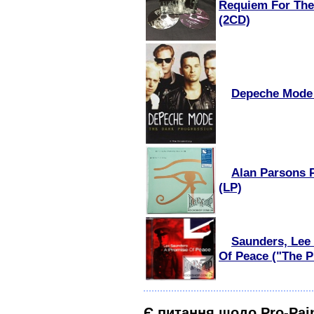
Requiem For The
(2CD)
Depeche Mode 
Alan Parsons P
(LP)
Saunders, Lee 
Of Peace ("The P
Є питання щодо Pro-Pain