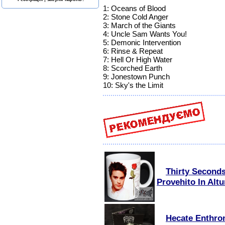
1: Oceans of Blood
2: Stone Cold Anger
3: March of the Giants
4: Uncle Sam Wants You!
5: Demonic Intervention
6: Rinse & Repeat
7: Hell Or High Water
8: Scorched Earth
9: Jonestown Punch
10: Sky's the Limit
Thirty Seconds
Provehito In Alt
Hecate Enthron