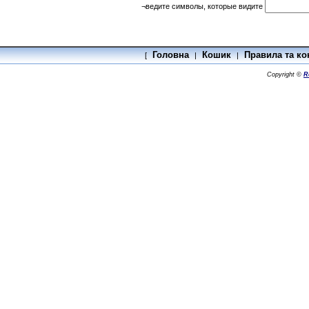
¬ведите символы, которые видите
Головна
Кошик
Правила та ко
[
|
|
Copyright ©
R