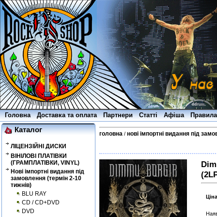
Головна
Доставка та оплата
Партнери
Статті
Афіша
Правила
Каталог
головна
нові імпортні видання під замо
/
ЛІЦЕНЗІЙНІ ДИСКИ
ВІНІЛОВІ ПЛАТІВКИ
(ГРАМПЛАТІВКИ, VINYL)
Dim
Нові імпортні видання під
(2L
замовлення (термін 2-10
тижнів)
BLU RAY
Цін
CD / CD+DVD
DVD
Наяв