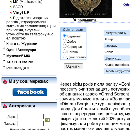
MC (Musicassette)
Обг
SACD
Vinyl LP
Підготовка імпортних
збільшити...
релізів (недооформлені
відкриті до замовлення) / ціни
Оцініть товар!
приблизні, актуальні
Рік/Дата релізу:
уточнюйте по телефону або
Відмінно!
ел. поштою
Жанр:
Добре
Книги та Журнали
Формат:
Середньо
Одяг і Аксесуари
Погано
Стан:
Музичний MIX
Дуже погано
Штрих код:
АРХІВ ТОВАРІВ
Країна виробник:
РОЗПРОДАЖ
Виробник/Дистри
Ми у соц. мережах
Через вісім років після релізу «Eo
презентуючи тринадцять потужних 
об'єднаних назвою «Grand Serpent 
звучить монументально. «Вона пасу
«Dimmu Borgir - це гурт-левіафан г
Авторизація
вгору. Для багатьох змій є уособл
іншого: переродження, розвитку, м
Логін:
шкіри. До того ж лютий 2026 року я
фіналізували роботу над цим мате
Пароль:
пасток мандрівку, яку підготував н
|
Реєстрація
забули пароль?