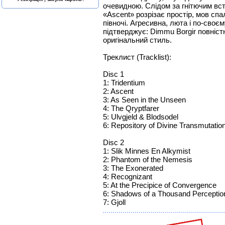
очевидною. Слідом за гнітючим вст
«Ascent» розрізає простір, мов сп
півночі. Агресивна, люта і по-своє
підтверджує: Dimmu Borgir повніст
оригінальний стиль.
Треклист (Tracklist):
Disc 1
1: Tridentium
2: Ascent
3: As Seen in the Unseen
4: The Qryptfarer
5: Ulvgjeld & Blodsodel
6: Repository of Divine Transmutatio
Disc 2
1: Slik Minnes En Alkymist
2: Phantom of the Nemesis
3: The Exonerated
4: Recognizant
5: At the Precipice of Convergence
6: Shadows of a Thousand Perceptio
7: Gjoll