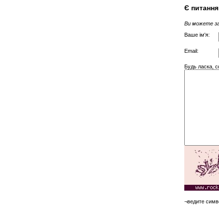
Є питання
Ви можете за
Ваше ім'я:
Email:
Будь ласка, 
¬ведите симв