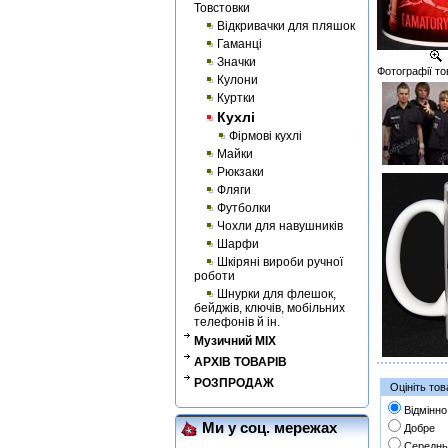
Товстовки
Відкривачки для пляшок
Гаманці
Значки
Фотографії то
Кулони
Куртки
Кухлі
Фірмові кухлі
Майки
Рюкзаки
Фляги
Футболки
Чохли для навушників
Шарфи
Шкіряні вироби ручної
роботи
Шнурки для флешок,
бейджів, ключів, мобільних
телефонів й ін.
Музичний MIX
АРХІВ ТОВАРІВ
РОЗПРОДАЖ
Оцініть тов
Відмінно
Ми у соц. мережах
Добре
Середнь