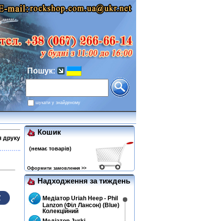
Пошук:
шукати у знайденому
Кошик
я друку
(немає товарів)
Оформити замовлення >>
Надходження за тиждень
Медіатор Uriah Heep - Phil
Lanzon (Філ Лансон) (Blue)
Колекційний
Медіатор Jyrki