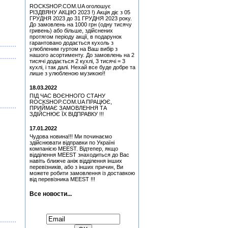
Медіатор Uriah Heep - Phil
ROCKSHOP.COM.UA оголошує
Lanzon (Філ Лансон)
РІЗДВЯНУ АКЦІЮ 2023 !) Акція діє з 05
(Green) Колекційний
ГРУДНЯ 2023 до 31 ГРУДНЯ 2023 року.
До замовлень на 1000 грн (одну тисячу
Медіатор Burning Dwarf
гривень) або більше, здійснених
Attack Mr. Fastfinge Mika
протягом періоду акції, в подарунок
Tyyska (Міка Тійскя)
гарантовано додається кухоль з
улюбленим гуртом на Ваш вибір з
Медіатор Uriah Heep - Phil
нашого асортименту. До замовлень на 2
Lanzon (Філ Лансон)
тисячі додається 2 кухлі, 3 тисячі = 3
(Yellow) Колекційний
кухлі, і так далі. Нехай все буде добре та
лише з улюбленою музикою!!
Hart, Beth & Bonamassa,
Joe - Seesaw (CD)
18.03.2022
Медіатор Attack Mr.
ПІД ЧАС ВОЄННОГО СТАНУ
Fastfinge Mika Tyyska
ROCKSHOP.COM.UA ПРАЦЮЄ,
(Міка Тійскя)
ПРИЙМАЄ ЗАМОВЛЕННЯ ТА
ЗДІЙСНЮЄ ЇХ ВІДПРАВКУ !!!
Медіатор Uriah Heep - Phil
Lanzon (Філ Лансон)
17.01.2022
(Green) Колекційний
Чудова новина!!! Ми починаємо
Медіатор Accept Uwe Lulis
здійснювати відправки по Україні
компанією MEEST. Відтепер, якщо
відділення MEEST знаходиться до Вас
Медіатор Uriah Heep - Phil
навіть ближче аніж відділення інших
Lanzon (Філ Лансон) (Red)
перевізників, або з інших причин, Ви
Колекційний
можете робити замовлення із доставкою
від перевізника MEEST !!!
Медіатор Attack Mr.
Fastfinge Mika Tyyska
(Black) (Міка Тійскя)
Все новости...
Simon, Paul - Graceland
Підписатися на новини:
(25th Anniversary Edition)
(CD+DVD)
Медіатор Uriah Heep - Phil