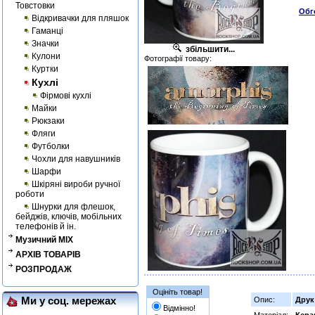
Товстовки
Обг
Відкривачки для пляшок
Гаманці
Значки
збільшити...
Кулони
Фотографії товару:
Куртки
Кухлі
Фірмові кухлі
Майки
Рюкзаки
Фляги
Футболки
Чохли для навушників
Шарфи
Шкіряні вироби ручної
роботи
Шнурки для флешок,
бейджів, ключів, мобільних
телефонів й ін.
Музичний MIX
АРХІВ ТОВАРІВ
РОЗПРОДАЖ
Оцініть товар!
Ми у соц. мережах
Опис:
Друк
Відмінно!