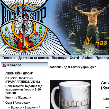
Головна
Доставка та оплата
Партнери
Статті
Афіша
Правила
Каталог
головна
одяг і аксесуари
кухлі
/
/
ЛІЦЕНЗІЙНІ ДИСКИ
ВІНІЛОВІ ПЛАТІВКИ
(ГРАМПЛАТІВКИ, VINYL)
Amo
Нові імпортні видання під
(Ку
замовлення (термін 2-10
тижнів)
Книги та Журнали
Цін
Одяг і Аксесуари
Батники / Балахони /
Наяв