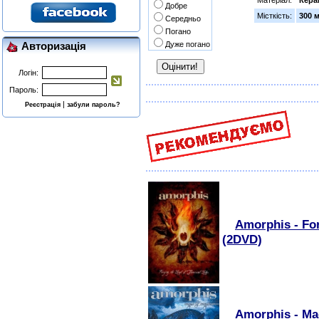
Матеріал:
Кера
Добре
Місткість:
300 
Середньо
Погано
Дуже погано
Авторизація
Логін:
Пароль:
|
Реєстрація
забули пароль?
Amorphis - Fo
(2DVD)
Amorphis - Ma