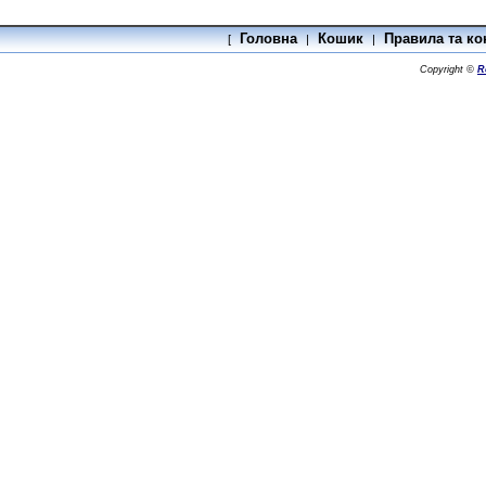
Головна
Кошик
Правила та ко
[
|
|
Copyright ©
R