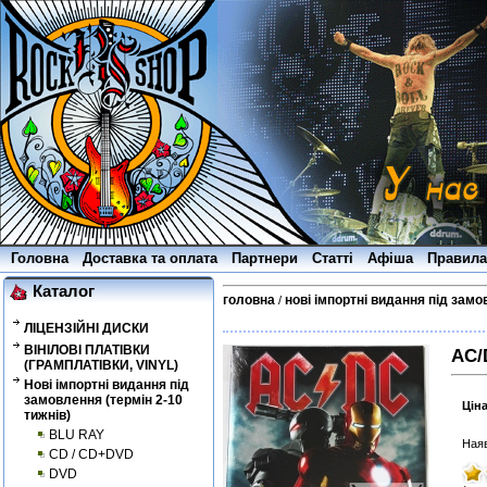
Головна
Доставка та оплата
Партнери
Статті
Афіша
Правила
Каталог
головна
нові імпортні видання під замо
/
ЛІЦЕНЗІЙНІ ДИСКИ
ВІНІЛОВІ ПЛАТІВКИ
AC/D
(ГРАМПЛАТІВКИ, VINYL)
Нові імпортні видання під
замовлення (термін 2-10
Цін
тижнів)
BLU RAY
Наяв
CD / CD+DVD
DVD