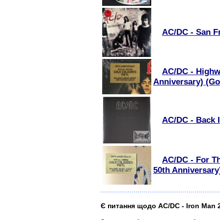
AC/DC - San Fr
AC/DC - Highwa
Anniversary) (Gol
AC/DC - Back I
AC/DC - For Th
50th Anniversary
Є питання щодо AC/DC - Iron Man 2