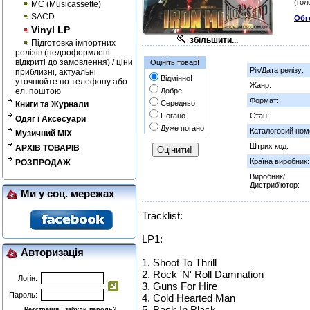
(гол
MC (Musicassette)
SACD
Обг
Vinyl LP
збільшити...
Підготовка імпортних
релізів (недооформлені
відкриті до замовлення) / ціни
Оцініть товар!
Рік/Дата релізу:
приблизні, актуальні
Відмінно!
уточнюйте по телефону або
Жанр:
ел. поштою
Добре
Формат:
Середньо
Книги та Журнали
Погано
Стан:
Одяг і Аксесуари
Дуже погано
Каталоговий ном
Музичний MIX
Штрих код:
АРХІВ ТОВАРІВ
Країна виробник:
РОЗПРОДАЖ
Виробник/
Дистриб'ютор:
Ми у соц. мережах
Tracklist:
LP1:
Авторизація
1. Shoot To Thrill
2. Rock 'N' Roll Damnation
Логін:
3. Guns For Hire
Пароль:
4. Cold Hearted Man
5. Back In Black
|
Реєстрація
забули пароль?