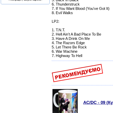
6. Thunderstruck
7. If You Want Blood (You've Got It)
8. Evil Walks
LP2:
1. T.N.T.
2. Hell Ain't A Bad Place To Be
3. Have A Drink On Me
4. The Razors Edge
5. Let There Be Rock
6. War Machine
7. Highway To Hell
AC/DC - 09 (К