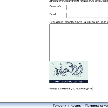
Ви можете задати нам питання за допомогою
Ваше ім'я:
Email:
Будь ласка, сформулюйте Ваші питання щодо AC
¬ведите символы, которые видите
Головна
Кошик
Правила та ко
[
|
|