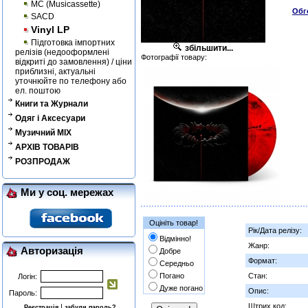
MC (Musicassette)
Обг
SACD
Vinyl LP
Підготовка імпортних
збільшити...
релізів (недооформлені
Фотографії товару:
відкриті до замовлення) / ціни
приблизні, актуальні
уточнюйте по телефону або
ел. поштою
Книги та Журнали
Одяг і Аксесуари
Музичний MIX
АРХІВ ТОВАРІВ
РОЗПРОДАЖ
Ми у соц. мережах
Оцініть товар!
Рік/Дата релізу:
Відмінно!
Жанр:
Авторизація
Добре
Формат:
Середньо
Погано
Стан:
Логін:
Дуже погано
Опис:
Пароль:
Штрих код:
|
Реєстрація
забули пароль?