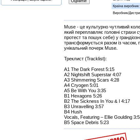
Країна виробник:
Виробник/Дистри
Muse - це культурно чутливий кол
який переплавляє головні страхи су
протест та пошук себе) у грандіозн
трансформується разом із часом, п
унікальний почерк Muse.
Треклист (Tracklist):
A1 The Dark Forest 5:15
A2 Nightshift Superstar 4:07
A3 Shimmering Scars 4:28
A4 Cryogen 5:01
A5 Be With You 3:35
B1 Hexagons 5:26
B2 The Sickness In You & I 4:17
B3 Unravelling 3:57
B4 Hush
Vocals, Featuring – Ellie Goulding 3:
B5 Space Debris 5:23