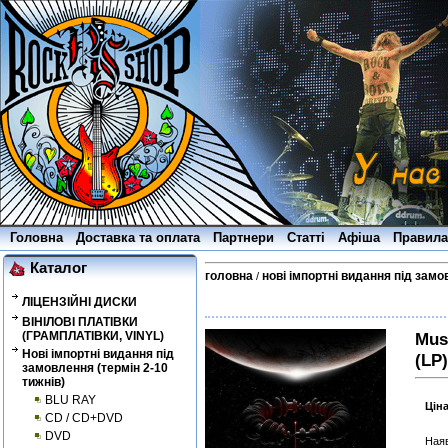
Головна
Доставка та оплата
Партнери
Статті
Афіша
Правила
Каталог
головна
нові імпортні видання під замо
/
ЛІЦЕНЗІЙНІ ДИСКИ
ВІНІЛОВІ ПЛАТІВКИ
(ГРАМПЛАТІВКИ, VINYL)
Mus
Нові імпортні видання під
(LP)
замовлення (термін 2-10
тижнів)
BLU RAY
Цін
CD / CD+DVD
DVD
Наяв