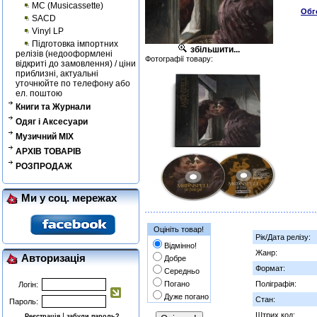
MC (Musicassette)
Обг
SACD
Vinyl LP
Підготовка імпортних
збільшити...
релізів (недооформлені
Фотографії товару:
відкриті до замовлення) / ціни
приблизні, актуальні
уточнюйте по телефону або
ел. поштою
Книги та Журнали
Одяг і Аксесуари
Музичний MIX
АРХІВ ТОВАРІВ
РОЗПРОДАЖ
Ми у соц. мережах
Оцініть товар!
Рік/Дата релізу:
Відмінно!
Жанр:
Авторизація
Добре
Формат:
Середньо
Погано
Поліграфія:
Логін:
Дуже погано
Стан:
Пароль:
Штрих код:
|
Реєстрація
забули пароль?