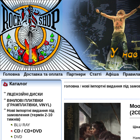
Головна
Доставка та оплата
Партнери
Статті
Афіша
Правила
Каталог
головна
нові імпортні видання під замо
/
ЛІЦЕНЗІЙНІ ДИСКИ
ВІНІЛОВІ ПЛАТІВКИ
(ГРАМПЛАТІВКИ, VINYL)
Moo
Нові імпортні видання під
(2C
замовлення (термін 2-10
тижнів)
BLU RAY
Цін
CD / CD+DVD
DVD
Наяв