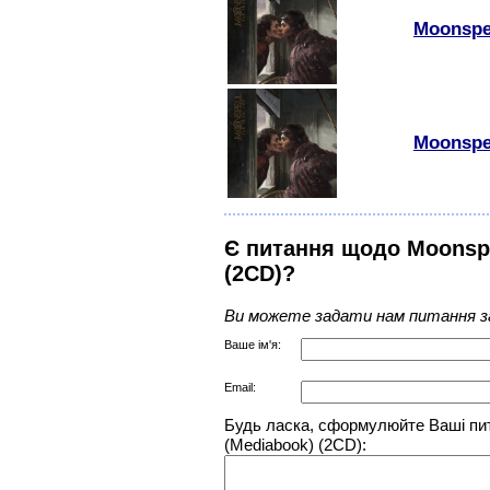
Moonspel
Moonspel
Є питання щодо Moonspel
(2CD)?
Ви можете задати нам питання з
Ваше ім'я:
Email:
Будь ласка, сформулюйте Ваші пит
(Mediabook) (2CD):