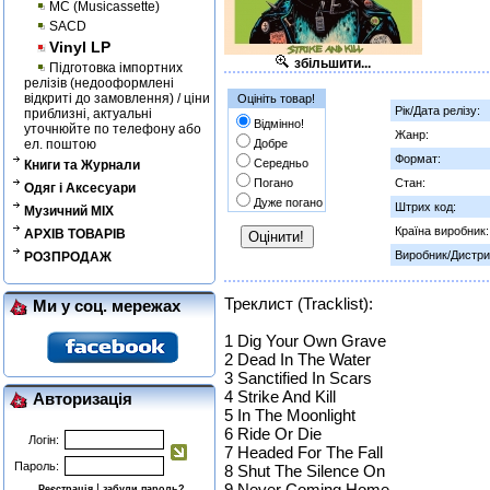
MC (Musicassette)
SACD
Vinyl LP
збільшити...
Підготовка імпортних
релізів (недооформлені
відкриті до замовлення) / ціни
Оцініть товар!
Рік/Дата релізу:
приблизні, актуальні
Відмінно!
уточнюйте по телефону або
Жанр:
ел. поштою
Добре
Формат:
Середньо
Книги та Журнали
Погано
Стан:
Одяг і Аксесуари
Дуже погано
Штрих код:
Музичний MIX
Країна виробник:
АРХІВ ТОВАРІВ
Виробник/Дистри
РОЗПРОДАЖ
Треклист (Tracklist):
Ми у соц. мережах
1 Dig Your Own Grave
2 Dead In The Water
3 Sanctified In Scars
4 Strike And Kill
Авторизація
5 In The Moonlight
6 Ride Or Die
Логін:
7 Headed For The Fall
Пароль:
8 Shut The Silence On
9 Never Coming Home
|
Реєстрація
забули пароль?