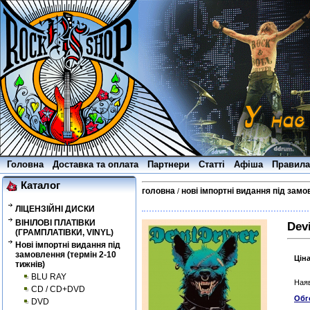
Головна
Доставка та оплата
Партнери
Статті
Афіша
Правила
Каталог
головна
нові імпортні видання під замо
/
ЛІЦЕНЗІЙНІ ДИСКИ
ВІНІЛОВІ ПЛАТІВКИ
Devi
(ГРАМПЛАТІВКИ, VINYL)
Нові імпортні видання під
замовлення (термін 2-10
Цін
тижнів)
BLU RAY
Наяв
CD / CD+DVD
Обг
DVD