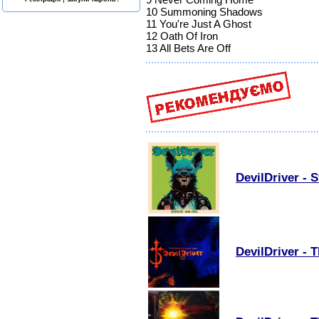
10 Summoning Shadows
11 You're Just A Ghost
12 Oath Of Iron
13 All Bets Are Off
DevilDriver - S
DevilDriver -