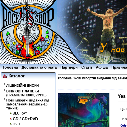
Головна
Доставка та оплата
Партнери
Статті
Афіша
Правила
Каталог
головна
нові імпортні видання під замо
/
ЛІЦЕНЗІЙНІ ДИСКИ
ВІНІЛОВІ ПЛАТІВКИ
(ГРАМПЛАТІВКИ, VINYL)
Yes 
Нові імпортні видання під
замовлення (термін 2-10
тижнів)
Цін
BLU RAY
CD / CD+DVD
Наяв
DVD
Обг