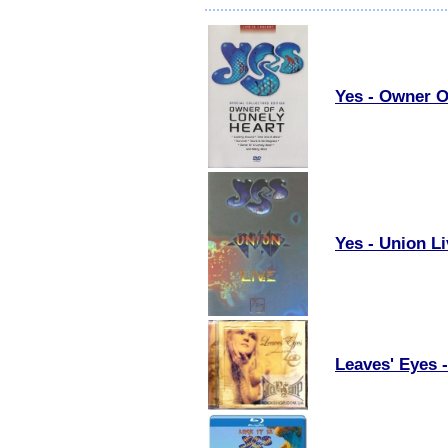
Yes - Owner O
Yes - Union L
Leaves' Eyes 