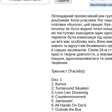
Виробник/Дистри
Легендарний прогресивний рок-гурт
альбомом. Коли учасники Yes лише
платівки «Aurora», цей процес бу
початку не було жодної чіткої конц
які поступово знаходили один одно
чернеток була композиція під назв
це ім'я має особливу вагу. Воно ви
нового та відчуттям безмежного про
в серцях музикантів. Своїм 24-м 
просто творче довголіття, а невга
пошуки, вдосконалюватися та знову
творення.
Треклист (Tracklist):
Disc 1
1: Aurora
2: Turnaround Situation
3: Love Lies Dreaming
4: Countermovement
5: Jambustin'
6: All Hands On Deck
7: Outside the Box