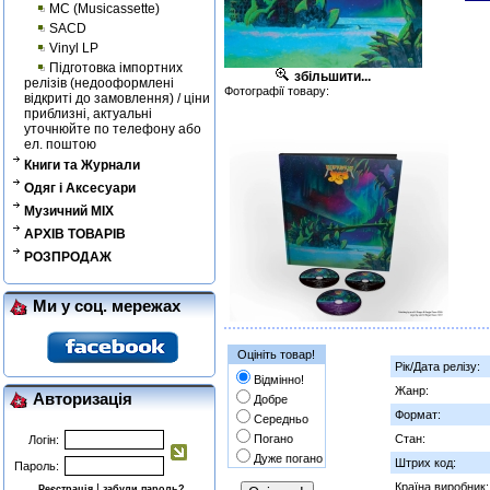
MC (Musicassette)
SACD
Vinyl LP
Підготовка імпортних
збільшити...
релізів (недооформлені
Фотографії товару:
відкриті до замовлення) / ціни
приблизні, актуальні
уточнюйте по телефону або
ел. поштою
Книги та Журнали
Одяг і Аксесуари
Музичний MIX
АРХІВ ТОВАРІВ
РОЗПРОДАЖ
Ми у соц. мережах
Оцініть товар!
Рік/Дата релізу:
Відмінно!
Жанр:
Авторизація
Добре
Формат:
Середньо
Погано
Стан:
Логін:
Дуже погано
Штрих код:
Пароль:
Країна виробник:
|
Реєстрація
забули пароль?