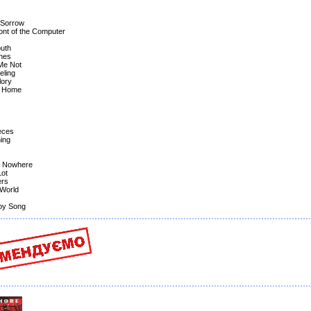
 Sorrow
ont of the Computer
outh
shes
Me Not
eling
lory
k Home
ieces
ing
f Nowhere
Lot
ers
 World
oy Song