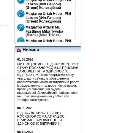
Lanzon (Філ Лансон)
(Green) Колекційний
Медіатор Uriah Heep - Phil
Lanzon (Філ Лансон)
(Green) Колекційний
Медіатор Attack Mr.
Fastfinge Mika Tyyska
(Black) (Міка Тійскя)
Медіатор Uriah Heep - Phil
Lanzon (Філ Лансон) (Blue)
Колекційний
Новини
Pink Floyd - More - Music
From The Film More (OST)
01.05.2026
(Remastered 2011) (CD)
МИ ПРАЦЮЄМО !!! ПІД ЧАС ВОЄННОГО
СТАНУ ROCKSHOP.COM.UA ПРИЙМАЄ
Медіатор Uriah Heep - Phil
ЗАМОВЛЕННЯ ТА ЗДІЙСНЮЄ ЇХ
Lanzon (Філ Лансон)
ВІДПРАВКУ !!! Також звертаємо вашу
(Yellow) Колекційний
увагу, що у зв'язку із збільшенням
Quatro, Suzi - Freedom
навантаження можливі затримки в роботі
із замовленнями та зворотнім зв'язком,
(CD)
проте усі замовлення будуть
Медіатор Attack Mr.
опрацьовані. Дочекайтеся повідомлення
Fastfinge Mika Tyyska
на Email, повідомлення у Viber або
(Міка Тійскя)
телефонного дзвінка.
Медіатор Attack Mr.
06.05.2025
Fastfinge Mika Tyyska
ПІД ЧАС ВОЄННОГО СТАНУ
(Міка Тійскя)
ROCKSHOP.COM.UA ПРАЦЮЄ,
Медіатор Uriah Heep - Phil
ПРИЙМАЄ ЗАМОВЛЕННЯ ТА
Lanzon (Філ Лансон) (Blue)
ЗДІЙСНЮЄ ЇХ ВІДПРАВКУ !!!
Колекційний
05.12.2023
Медіатор Attack Mr.