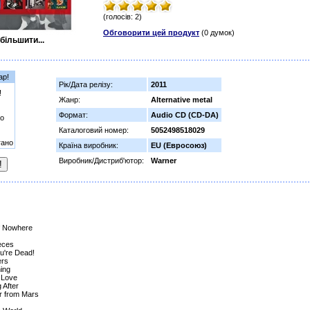
(голосів: 2)
Обговорити цей продукт
(0 думок)
більшити...
ар!
Рік/Дата релізу:
2011
!
Жанр:
Alternative metal
Формат:
Audio CD (CD-DA)
о
Каталоговий номер:
5052498518029
гано
Країна виробник:
EU (Евросоюз)
Виробник/Дистриб'ютор:
Warner
f Nowhere
ieces
ou're Dead!
ers
ing
 Love
 After
r from Mars