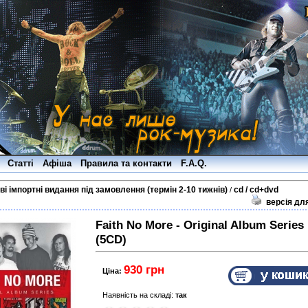
Статті
Афіша
Правила та контакти
F.A.Q.
ві імпортні видання під замовлення (термін 2-10 тижнів)
cd / cd+dvd
/
версія дл
Faith No More - Original Album Series
(5CD)
930 грн
Ціна:
Наявність на складі:
так