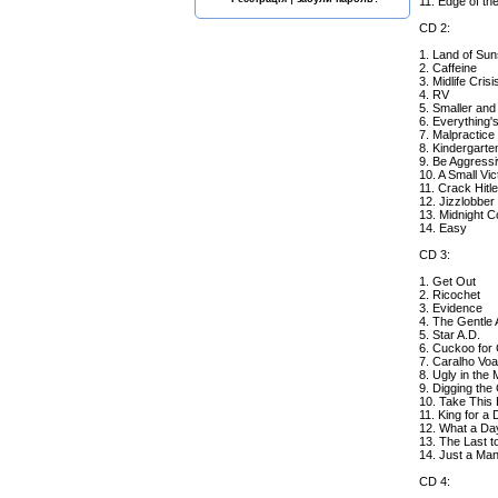
11. Edge of th
CD 2:
1. Land of Sun
2. Caffeine
3. Midlife Crisi
4. RV
5. Smaller and
6. Everything'
7. Malpractice
8. Kindergarte
9. Be Aggress
10. A Small Vic
11. Crack Hitle
12. Jizzlobber
13. Midnight 
14. Easy
CD 3:
1. Get Out
2. Ricochet
3. Evidence
4. The Gentle 
5. Star A.D.
6. Cuckoo for
7. Caralho Vo
8. Ugly in the
9. Digging the
10. Take This 
11. King for a
12. What a Da
13. The Last 
14. Just a Ma
CD 4: