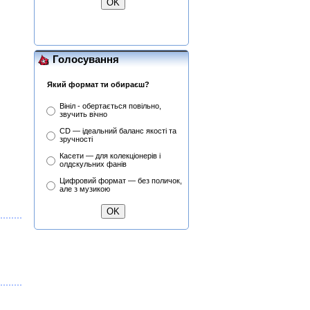
Lanzon (Філ Лансон) (Red)
Колекційний
Голосування
Який формат ти обираєш?
Вініл - обертається повільно,
звучить вічно
CD — ідеальний баланс якості та
зручності
Касети — для колекціонерів і
олдскульних фанів
Цифровий формат — без поличок,
але з музикою