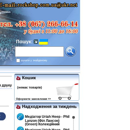
Пошук:
шукати у знайденому
Кошик
я друку
(немає товарів)
Оформити замовлення >>
Надходження за тиждень
Медіатор Uriah Heep - Phil
Lanzon (Філ Лансон)
(Green) Колекційний
Медіатор Uriah Heep - Phil