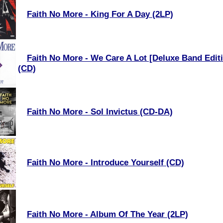
Faith No More - King For A Day (2LP)
Faith No More - We Care A Lot [Deluxe Band Edit
(CD)
Faith No More - Sol Invictus (CD-DA)
Faith No More - Introduce Yourself (CD)
Faith No More - Album Of The Year (2LP)