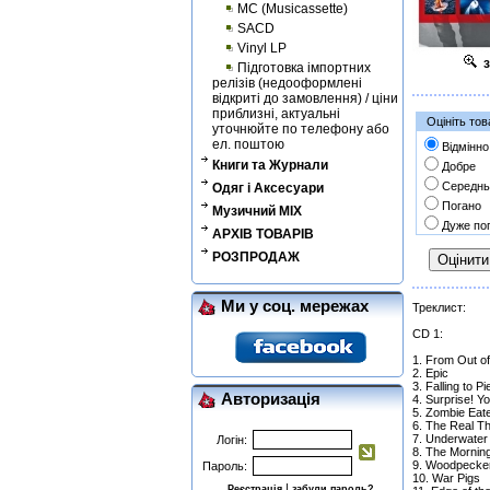
MC (Musicassette)
SACD
Vinyl LP
з
Підготовка імпортних
релізів (недооформлені
відкриті до замовлення) / ціни
приблизні, актуальні
Оцініть тов
уточнюйте по телефону або
ел. поштою
Відмінно
Книги та Журнали
Добре
Середнь
Одяг і Аксесуари
Погано
Музичний MIX
Дуже по
АРХІВ ТОВАРІВ
РОЗПРОДАЖ
Ми у соц. мережах
Треклист:
CD 1:
1. From Out o
2. Epic
3. Falling to P
Авторизація
4. Surprise! Y
5. Zombie Eat
6. The Real Th
7. Underwater
Логін:
8. The Morning
9. Woodpecke
Пароль:
10. War Pigs
|
Реєстрація
забули пароль?