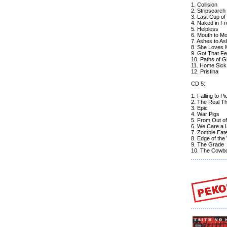
1. Collision
2. Stripsearch
3. Last Cup of
4. Naked in Fr
5. Helpless
6. Mouth to M
7. Ashes to A
8. She Loves 
9. Got That Fe
10. Paths of G
11. Home Sic
12. Pristina
CD 5:
1. Falling to P
2. The Real Th
3. Epic
4. War Pigs
5. From Out o
6. We Care a 
7. Zombie Eat
8. Edge of the
9. The Grade
10. The Cowb