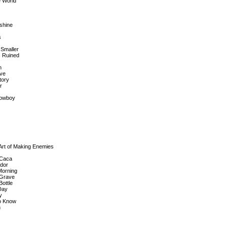
e World
shine
s
 Smaller
s Ruined
n
ive
tory
r
Cowboy
Art of Making Enemies
 Caca
ador
 Morning
 Grave
Bottle
 Day
y
to Know
n