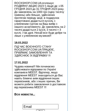
ROCKSHOP.COM.UA оголошує
Fastfinge Mika Tyyska
РІЗДВЯНУ АКЦІЮ 2023 !) Акція діє з 05
(Black) (Міка Тійскя)
ГРУДНЯ 2023 до 31 ГРУДНЯ 2023 року.
Медіатор Burning Dwarf
До замовлень на 1000 грн (одну тисячу
Attack Mr. Fastfinge Mika
гривень) або більше, здійснених
Tyyska (Міка Тійскя)
протягом періоду акції, в подарунок
гарантовано додається кухоль з
Медіатор Jyrki
улюбленим гуртом на Ваш вибір з
нашого асортименту. До замовлень на 2
тисячі додається 2 кухлі, 3 тисячі = 3
Медіатор Accept Uwe Lulis
кухлі, і так далі. Нехай все буде добре та
лише з улюбленою музикою!!
Медіатор Uriah Heep - Phil
18.03.2022
Lanzon (Філ Лансон)
(Yellow) Колекційний
ПІД ЧАС ВОЄННОГО СТАНУ
ROCKSHOP.COM.UA ПРАЦЮЄ,
Медіатор Accept Uwe Lulis
ПРИЙМАЄ ЗАМОВЛЕННЯ ТА
ЗДІЙСНЮЄ ЇХ ВІДПРАВКУ !!!
Медіатор Burning Dwarf
17.01.2022
Attack Mr. Fastfinge Mika
Tyyska (Міка Тійскя)
Чудова новина!!! Ми починаємо
здійснювати відправки по Україні
Simon, Paul - Graceland
компанією MEEST. Відтепер, якщо
(25th Anniversary Edition)
відділення MEEST знаходиться до Вас
(CD+DVD)
навіть ближче аніж відділення інших
перевізників, або з інших причин, Ви
Медіатор Jyrki
можете робити замовлення із доставкою
від перевізника MEEST !!!
Hart, Beth & Bonamassa,
Joe - Seesaw (CD)
Все новости...
Медіатор Uriah Heep - Phil
Підписатися на новини:
Lanzon (Філ Лансон) (Red)
Колекційний
Медіатор Uriah Heep - Phil