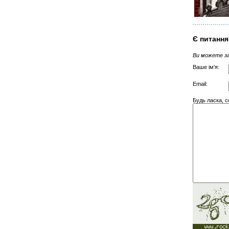
Є питання
Ви можете за
Ваше ім'я:
Email:
Будь ласка, с